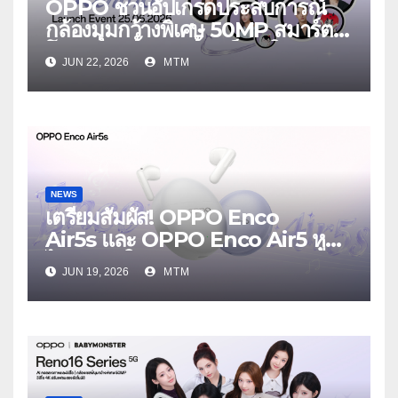
OPPO ชวนอัปเกรดประสบการณ์
กล้องมุมกว้างพิเศษ 50MP สมาร์ต
โฟนเพื่อนซี้ เทรนดี้ทุกช็อต ใน
JUN 22, 2026
MTM
งาน OPPO Reno16 Series 5G
Launch Event 25 มิถุนายนนี้
NEWS
เตรียมสัมผัส! OPPO Enco
Air5s และ OPPO Enco Air5 หูฟัง
ไร้สายรุ่นใหม่ล่าสุด มาพร้อมระบบ
JUN 19, 2026
MTM
ตัดเสียงรบกวน เบาสบายเหมือนไม่ได้
ใส่