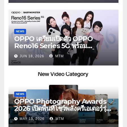
ใส่
NEWS
OPPO เตรียมเปิดตัว OPPO
Reno16 Series 5G พร้อม
ประกาศ BABYMONSTER ใน
JUN 18, 2026
MTM
ฐานะ Reno Girls ชวนสัมผัส
ประสบการณ์ถ่ายภาพมุมกว้างพิเศษที่
อัปเกรดไปอีกขั้น กับ 4 สี 4 เทรนดี้
สไตล์สุดป๊อป
NEWS
OPPO Photography Awards
2026 เปิดพื้นที่โชว์พลังครีเอเตอร์รุ่น
ใหม่ รับเทรนด์วิดีโอคอนเทนต์ เพิ่ม
MAY 19, 2026
MTM
หมวด “Super Video” ครั้งแรก