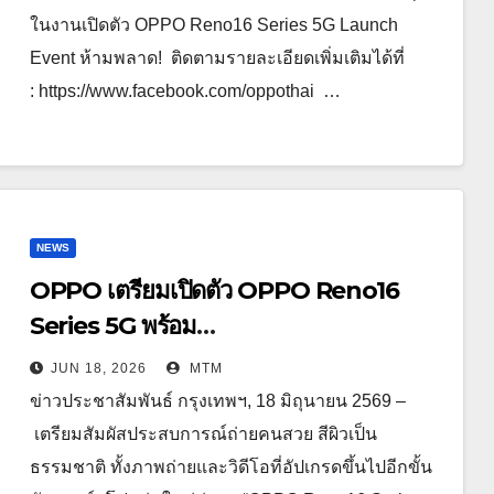
ในงานเปิดตัว OPPO Reno16 Series 5G Launch
Event ห้ามพลาด! ติดตามรายละเอียดเพิ่มเติมได้ที่
: https://www.facebook.com/oppothai …
NEWS
OPPO เตรียมเปิดตัว OPPO Reno16
Series 5G พร้อม
ประกาศ BABYMONSTER ใน
JUN 18, 2026
MTM
ฐานะ Reno Girls ชวนสัมผัสประสบการณ์
ข่าวประชาสัมพันธ์ กรุงเทพฯ, 18 มิถุนายน 2569 –
ถ่ายภาพมุมกว้างพิเศษที่อัปเกรดไปอีกขั้น
เตรียมสัมผัสประสบการณ์ถ่ายคนสวย สีผิวเป็น
กับ 4 สี 4 เทรนดี้สไตล์สุดป๊อป
ธรรมชาติ ทั้งภาพถ่ายและวิดีโอที่อัปเกรดขึ้นไปอีกขั้น