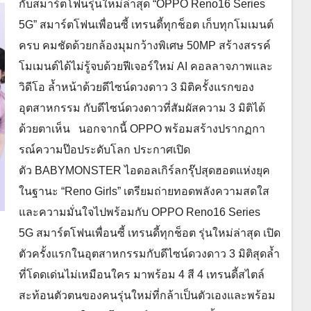
กับสมาร์ตโฟนรุ่นใหม่ล่าสุด “OPPO Reno16 Series
5G” สมาร์ตโฟนเพื่อนซี้ เทรนดี้ทุกช็อต เก็บทุกโมเมนต์
ครบ คมชัดด้วยกล้องมุมกว้างพิเศษ 50MP สร้างสรรค์
โมเมนต์ได้ไม่รู้จบด้วยฟีเจอร์ใหม่ AI คอลลาจภาพและ
วิดีโอ ล้ำหน้าด้วยดีไซน์ดวงดาว 3 มิติครั้งแรกของ
อุตสาหกรรม กับดีไซน์ดวงดาวที่สัมผัสความ 3 มิติได้
ด้วยตาเห็น นอกจากนี้ OPPO พร้อมสร้างปรากฏกา
รณ์ความป๊อประดับโลก ประกาศเปิด
ตัว BABYMONSTER ไอดอลเกิร์ลกรุ๊ปสุดฮอตแห่งยุค
ในฐานะ “Reno Girls” เตรียมถ่ายทอดพลังความสดใส
และความมั่นใจไปพร้อมกับ OPPO Reno16 Series
5G สมาร์ตโฟนเพื่อนซี้ เทรนดี้ทุกช็อต รุ่นใหม่ล่าสุด เปิด
ตัวครั้งแรกในอุตสาหกรรมกับดีไซน์ดวงดาว 3 มิติสุดล้ำ
ที่โดดเด่นไม่เหมือนใคร มาพร้อม 4 สี 4 เทรนดี้สไตล์
สะท้อนตัวตนของคนรุ่นใหม่ที่กล้าเป็นตัวเองและพร้อม