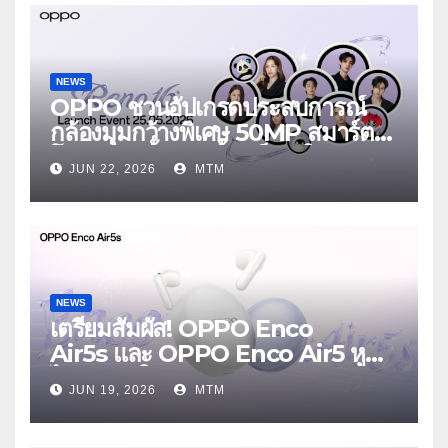
NEWS
OPPO ชวนอัปเกรดประสบการณ์
กล้องมุมกว้างพิเศษ 50MP สมาร์ต
โฟนเพื่อนซี้ เทรนดี้ทุกช็อต ใน
JUN 22, 2026
MTM
งาน OPPO Reno16 Series 5G
Launch Event 25 มิถุนายนนี้
NEWS
เตรียมสัมผัส! OPPO Enco
Air5s และ OPPO Enco Air5 หูฟัง
ไร้สายรุ่นใหม่ล่าสุด มาพร้อมระบบ
JUN 19, 2026
MTM
ตัดเสียงรบกวน เบาสบายเหมือนไม่ได้
ใส่