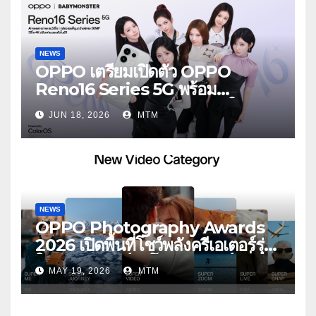
NEWS
OPPO เตรียมเปิดตัว OPPO
Reno16 Series 5G พร้อม
ประกาศ BABYMONSTER ใน
JUN 18, 2026
MTM
ฐานะ Reno Girls ชวนสัมผัส
ประสบการณ์ถ่ายภาพมุมกว้างพิเศษที่
อัปเกรดไปอีกขั้น กับ 4 สี 4 เทรนดี้
สไตล์สุดป๊อป
NEWS
OPPO Photography Awards
2026 เปิดพื้นที่โชว์พลังครีเอเตอร์รุ่น
ใหม่ รับเทรนด์วิดีโอคอนเทนต์ เพิ่ม
MAY 19, 2026
MTM
หมวด “Super Video” ครั้งแรก