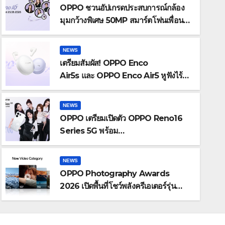
OPPO ชวนอัปเกรดประสบการณ์กล้อง
มุมกว้างพิเศษ 50MP สมาร์ตโฟนเพื่อนซี้
เทรนดี้ทุกช็อต ในงาน OPPO
Reno16 Series 5G Launch
NEWS
Event 25 มิถุนายนนี้
เตรียมสัมผัส! OPPO Enco
Air5s และ OPPO Enco Air5 หูฟังไร้
สายรุ่นใหม่ล่าสุด มาพร้อมระบบตัดเสียง
รบกวน เบาสบายเหมือนไม่ได้ใส่
NEWS
OPPO เตรียมเปิดตัว OPPO Reno16
NEWS
Series 5G พร้อม
OPPO Photography Awards 2026 
ประกาศ BABYMONSTER ใน
ฐานะ Reno Girls ชวนสัมผัส
ครีเอเตอร์รุ่นใหม่ รับเทรนด์วิดีโอ
NEWS
ประสบการณ์ถ่ายภาพมุมกว้างพิเศษที่อัป
OPPO Photography Awards
“Super Video” ครั้งแรก
MAY 19, 2026
MTM
เกรดไปอีกขั้น กับ 4 สี 4 เทรนดี้สไตล์สุด
2026 เปิดพื้นที่โชว์พลังครีเอเตอร์รุ่น
ป๊อป
ใหม่ รับเทรนด์วิดีโอคอนเทนต์ เพิ่มหมวด
“Super Video” ครั้งแรก