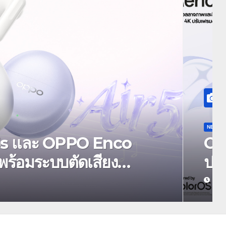
 Reno16 Series 5G พร้อม
นฐานะ Reno Girls ชวน
กว้างพิเศษที่อัปเกรดไปอีก
ุดป๊อป