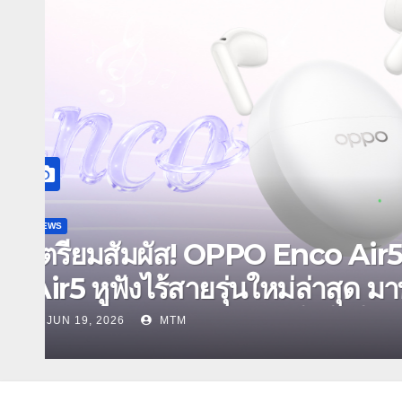
NEWS
OPPO เตรียมเปิดตัว OPPO
ประกาศ BABYMONSTER ใ
สัมผัสประสบการณ์ถ่ายภาพมุม
JUN 18, 2026
MTM
ขั้น กับ 4 สี 4 เทรนดี้สไตล์ส