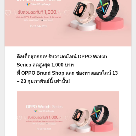
ดีลเด็ดสุดฮอต
! รับวาเลนไทน์ OPPO Watch
Series ลดสูงสุด 1,000 บาท
ที่ OPPO Brand Shop และ ช่องทางออนไลน์ 13
– 23 กุมภาพันธ์นี้ เท่านั้น!