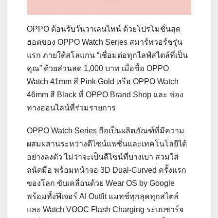
OPPO ต้อนรับวันวาเลนไทน์ ด้วยโปรโมชั่นสุด
ฮอตของ OPPO Watch Series สมาร์ทวอร์ชรุ่น
แรก ภายใต้สโลแกน “เชื่อมต่อทุกไลฟ์สไตล์ที่เป็น
คุณ” ด้วยส่วนลด 1,000 บาท เมื่อซื้อ OPPO
Watch 41mm สี Pink Gold หรือ OPPO Watch
46mm สี Black ที่ OPPO Brand Shop และ ช่อง
ทางออนไลน์ที่ร่วมรายการ
OPPO Watch Series ถือเป็นผลิตภัณฑ์ที่มีความ
ผสมผสานระหว่างดีไซน์แฟชั่นและเทคโนโลยีได้
อย่างลงตัว ไม่ว่าจะเป็นดีไซน์ที่บางเบา สวมใส่
ถนัดมือ พร้อมหน้าจอ 3D Dual-Curved ครั้งแรก
ของโลก ขับเคลื่อนด้วย Wear OS by Google
พร้อมทั้งฟีเจอร์ AI Outfit แมทช์ทุกลุคทุกสไตล์
และ Watch VOOC Flash Charging ระบบชาร์จ