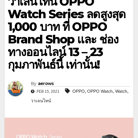
วาเลนไทน์ OPPO
Watch Series ลดสูงสุด
1,000 บาท ที่ OPPO
Brand Shop และ ช่อง
ทางออนไลน์ 13 – 23
กุมภาพันธ์นี้ เท่านั้น!
By
aerows
,
,
,
OPPO
OPPO Watch
Watch
FEB 15, 2021
วาเลนไทน์