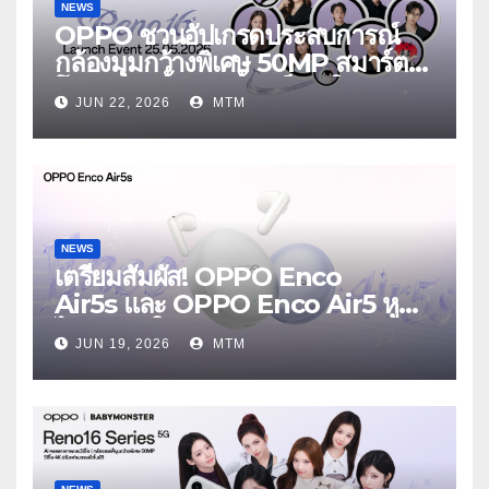
NEWS
OPPO ชวนอัปเกรดประสบการณ์
กล้องมุมกว้างพิเศษ 50MP สมาร์ต
โฟนเพื่อนซี้ เทรนดี้ทุกช็อต ใน
JUN 22, 2026
MTM
งาน OPPO Reno16 Series 5G
Launch Event 25 มิถุนายนนี้
NEWS
เตรียมสัมผัส! OPPO Enco
Air5s และ OPPO Enco Air5 หูฟัง
ไร้สายรุ่นใหม่ล่าสุด มาพร้อมระบบ
JUN 19, 2026
MTM
ตัดเสียงรบกวน เบาสบายเหมือนไม่ได้
ใส่