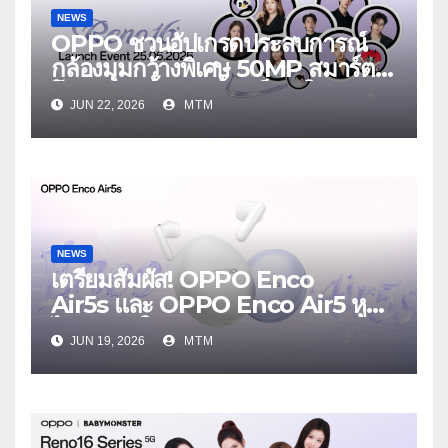
NEWS
OPPO ชวนอัปเกรดประสบการณ์
กล้องมุมกว้างพิเศษ 50MP สมาร์ต
โฟนเพื่อนซี้ เทรนดี้ทุกช็อต ใน
JUN 22, 2026
MTM
งาน OPPO Reno16 Series 5G
Launch Event 25 มิถุนายนนี้
NEWS
เตรียมสัมผัส! OPPO Enco
Air5s และ OPPO Enco Air5 หูฟัง
ไร้สายรุ่นใหม่ล่าสุด มาพร้อมระบบ
JUN 19, 2026
MTM
ตัดเสียงรบกวน เบาสบายเหมือนไม่ได้
ใส่