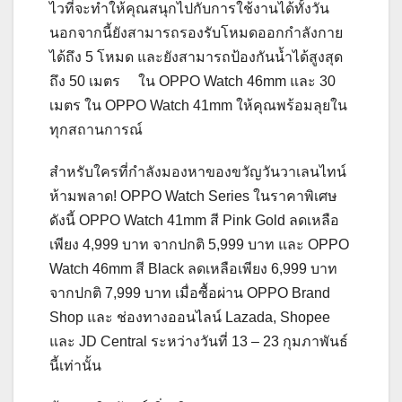
ไวที่จะทำให้คุณสนุกไปกับการใช้งานได้ทั้งวัน
นอกจากนี้ยังสามารถรองรับโหมดออกกำลังกาย
ได้ถึง 5 โหมด และยังสามารถป้องกันน้ำได้สูงสุด
ถึง 50 เมตร ใน OPPO Watch 46mm และ 30
เมตร ใน OPPO Watch 41mm ให้คุณพร้อมลุยใน
ทุกสถานการณ์
สำหรับใครที่กำลังมองหาของขวัญวันวาเลนไทน์
ห้ามพลาด! OPPO Watch Series ในราคาพิเศษ
ดังนี้ OPPO Watch 41mm สี Pink Gold ลดเหลือ
เพียง 4,999 บาท จากปกติ 5,999 บาท และ OPPO
Watch 46mm สี Black ลดเหลือเพียง 6,999 บาท
จากปกติ 7,999 บาท เมื่อซื้อผ่าน OPPO Brand
Shop และ ช่องทางออนไลน์ Lazada, Shopee
และ JD Central ระหว่างวันที่ 13 – 23 กุมภาพันธ์
นี้เท่านั้น