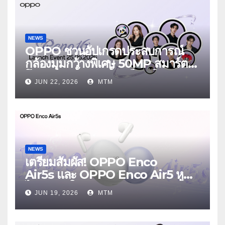
NEWS
OPPO ชวนอัปเกรดประสบการณ์
กล้องมุมกว้างพิเศษ 50MP สมาร์ต
โฟนเพื่อนซี้ เทรนดี้ทุกช็อต ใน
JUN 22, 2026
MTM
งาน OPPO Reno16 Series 5G
Launch Event 25 มิถุนายนนี้
NEWS
เตรียมสัมผัส! OPPO Enco
Air5s และ OPPO Enco Air5 หูฟัง
ไร้สายรุ่นใหม่ล่าสุด มาพร้อมระบบ
JUN 19, 2026
MTM
ตัดเสียงรบกวน เบาสบายเหมือนไม่ได้
ใส่