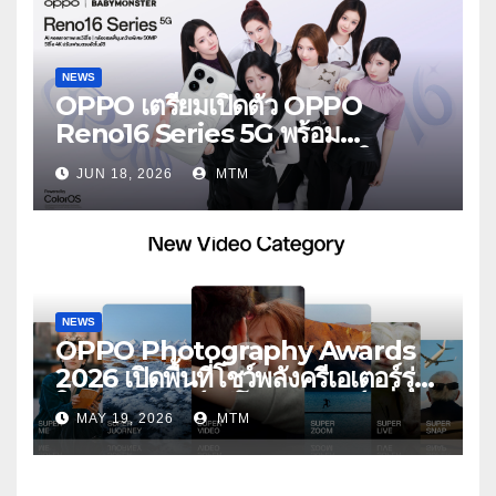
NEWS
OPPO เตรียมเปิดตัว OPPO
Reno16 Series 5G พร้อม
ประกาศ BABYMONSTER ใน
JUN 18, 2026
MTM
ฐานะ Reno Girls ชวนสัมผัส
ประสบการณ์ถ่ายภาพมุมกว้างพิเศษที่
อัปเกรดไปอีกขั้น กับ 4 สี 4 เทรนดี้
สไตล์สุดป๊อป
NEWS
OPPO Photography Awards
2026 เปิดพื้นที่โชว์พลังครีเอเตอร์รุ่น
ใหม่ รับเทรนด์วิดีโอคอนเทนต์ เพิ่ม
MAY 19, 2026
MTM
หมวด “Super Video” ครั้งแรก