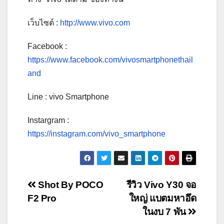
เว็บไซต์ :
http://www.vivo.com
Facebook :
https://www.facebook.com/vivosmartphonethail
and
Line : vivo Smartphone
Instargram :
https://instagram.com/vivo_smartphone
Post
Shot By POCO
รีวิว Vivo Y30 จอ
F2 Pro
ใหญ่ แบตมหาอึด
navigation
ในงบ 7 พัน