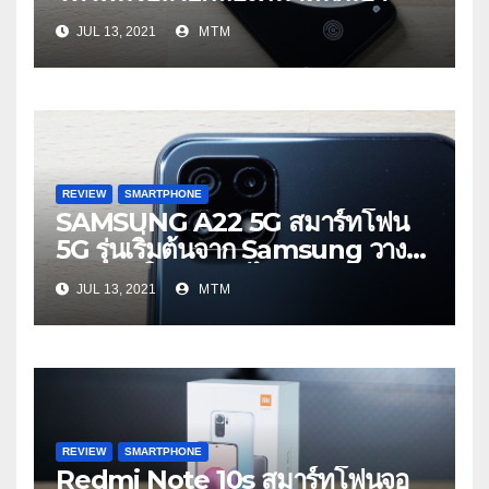
JUL 13, 2021
MTM
REVIEW
SMARTPHONE
SAMSUNG A22 5G สมาร์ทโฟน
5G รุ่นเริ่มต้นจาก Samsung วาง
จำหน่ายในประเทศไทยด้วยราคา
JUL 13, 2021
MTM
8,299 บาท
REVIEW
SMARTPHONE
Redmi Note 10s สมาร์ทโฟนจอ