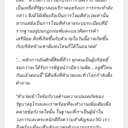
และ
ทั่วโลกวางไว้ทุกประการ แต่เรากำลังตก
เป็นเหยื่อที่รัฐบาลอเมริกาคอยรังแก การกระทำดัง
กล่าว จึงมิได้เพียงถือเป็นการโจมตีหัวเว่ยเท่านั้น
หากแต่ยังเป็นการโจมตีทำลายระบบระเบียบที่มี
รากฐานอยู่บนกฎเกณฑ์และแนวคิดการค้า
เสรีนิยม สิ่งที่เกิดขึ้นกับหัวเว่ยในวันนี้อาจเกิดขึ้น
กับบริษัทข้ามชาติแห่งไหนก็ได้ในอนาคต”
“…หลักการอันศักดิ์สิทธิ์ที่ว่า ทุกคนเป็นผู้บริสุทธิ์
จนกว่าจะได้รับการพิสูจน์ว่ามีความผิด…อยู่ที่ไหน
กันแล้วตอนนี้”
นี่คือสิ่งที่หัวเว่ยและทั่วโลกกำลังตั้ง
คำถาม
“หัวเว่ยเข้าใจข้อกังวลด้านความปลอดภัยของ
รัฐบาลยุโรปและเราพร้อมที่จะทำงานเพิ่มเติมเพื่อ
คลายข้อกังวลใจนั้น ในฐานะที่เราเป็นผู้นำใน
วงการและตระหนักดีถึงความสำคัญของ
5G เรา
จึงพร้อมที่จะเซ็นสัญญาต่อต้านจารกรรมกับ