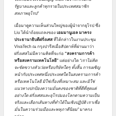
รัฐบาลและลูกค้าทุกรายในประเทศสมาชิก
สหภาพยุโรป”
เมื่อมาดูความเห็นส่วนใหญ่ของผู้นำจากยุโรป ซึ่ง
Liu ได้นำถ้อยแถลงของ
เอมมานูเอล มาครง
ประธานาธิบดีฝรั่งเศส
ที่ได้กล่าวในงานประชุม
VivaTech ณ กรุงปารีสเมื่อสัปดาห์ที่ผ่านมาว่า
ฝรั่งเศสไม่มีความคิดที่จะก่อ
“สงครามการค้า
หรือสงครามเทคโนโลยี”
แต่อย่างใด
“เราไม่คิด
จะขัดขวางหัวเว่ยหรือบริษัทใดๆ ทั้งสิ้น การเผชิญ
หน้ากับประเทศหนึ่งประเทศใดในสงครามการค้า
หรือเทคโนโลยี มิใช่เรื่องที่เหมาะสม และมิใช่
แนวทางปกป้องความมั่นคงของชาติที่ดีที่สุดแต่
อย่างใด ฝรั่งเศสและยุโรปมองโลกตามความเป็น
จริงและเลือกเส้นทางที่ทำได้ในเชิงปฏิบัติ เราเชื่อ
มั่นในความร่วมมือและพหุภาคีนิยม”
มาครง