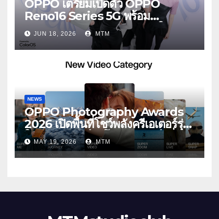
OPPO เตรียมเปิดตัว OPPO
Reno16 Series 5G พร้อม
ประกาศ BABYMONSTER ใน
JUN 18, 2026
MTM
ฐานะ Reno Girls ชวนสัมผัส
ประสบการณ์ถ่ายภาพมุมกว้างพิเศษที่
อัปเกรดไปอีกขั้น กับ 4 สี 4 เทรนดี้
สไตล์สุดป๊อป
NEWS
OPPO Photography Awards
2026 เปิดพื้นที่โชว์พลังครีเอเตอร์รุ่น
ใหม่ รับเทรนด์วิดีโอคอนเทนต์ เพิ่ม
MAY 19, 2026
MTM
หมวด “Super Video” ครั้งแรก