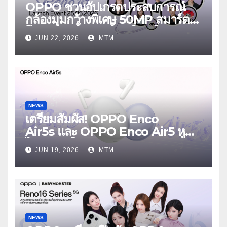
OPPO ชวนอัปเกรดประสบการณ์
กล้องมุมกว้างพิเศษ 50MP สมาร์ต
โฟนเพื่อนซี้ เทรนดี้ทุกช็อต ใน
JUN 22, 2026
MTM
งาน OPPO Reno16 Series 5G
Launch Event 25 มิถุนายนนี้
NEWS
เตรียมสัมผัส! OPPO Enco
Air5s และ OPPO Enco Air5 หูฟัง
ไร้สายรุ่นใหม่ล่าสุด มาพร้อมระบบ
JUN 19, 2026
MTM
ตัดเสียงรบกวน เบาสบายเหมือนไม่ได้
ใส่
NEWS