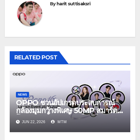
By
harit suttisaksri
RELATED POST
NEWS
OPPO ชวนอัปเกรดประสบการณ์
กล้องมุมกว้างพิเศษ 50MP สมาร์ต
โฟนเพื่อนซี้ เทรนดี้ทุกช็อต ใน
JUN 22, 2026
MTM
งาน OPPO Reno16 Series 5G
Launch Event 25 มิถุนายนนี้