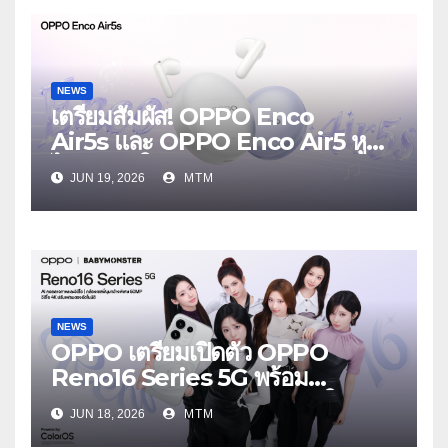
NEWS
เตรียมสัมผัส! OPPO Enco
Air5s และ OPPO Enco Air5 หูฟัง
ไร้สายรุ่นใหม่ล่าสุด มาพร้อมระบบ
JUN 19, 2026
MTM
ตัดเสียงรบกวน เบาสบายเหมือนไม่ได้
ใส่
NEWS
OPPO เตรียมเปิดตัว OPPO
Reno16 Series 5G พร้อม
ประกาศ BABYMONSTER ใน
JUN 18, 2026
MTM
ฐานะ Reno Girls ชวนสัมผัส