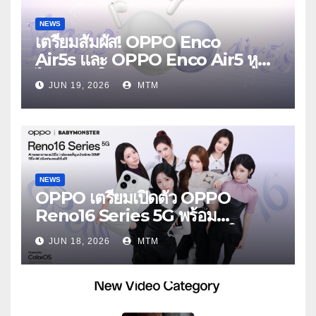
NEWS
เตรียมสัมผัส! OPPO Enco
Air5s และ OPPO Enco Air5 หูฟัง
ไร้สายรุ่นใหม่ล่าสุด มาพร้อมระบบ
JUN 19, 2026
MTM
ตัดเสียงรบกวน เบาสบายเหมือนไม่ได้
ใส่
NEWS
OPPO เตรียมเปิดตัว OPPO
Reno16 Series 5G พร้อม
ประกาศ BABYMONSTER ใน
JUN 18, 2026
MTM
ฐานะ Reno Girls ชวนสัมผัส
ประสบการณ์ถ่ายภาพมุมกว้างพิเศษที่
อัปเกรดไปอีกขั้น กับ 4 สี 4 เทรนดี้
สไตล์สุดป๊อป