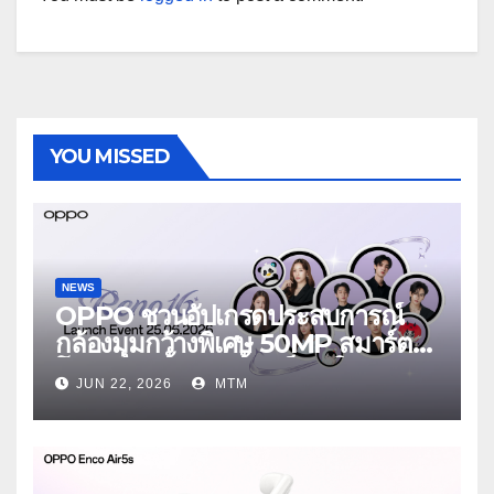
YOU MISSED
NEWS
OPPO ชวนอัปเกรดประสบการณ์
กล้องมุมกว้างพิเศษ 50MP สมาร์ต
โฟนเพื่อนซี้ เทรนดี้ทุกช็อต ใน
JUN 22, 2026
MTM
งาน OPPO Reno16 Series 5G
Launch Event 25 มิถุนายนนี้