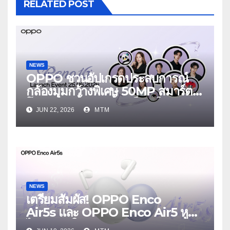
RELATED POST
NEWS
OPPO ชวนอัปเกรดประสบการณ์
กล้องมุมกว้างพิเศษ 50MP สมาร์ต
โฟนเพื่อนซี้ เทรนดี้ทุกช็อต ใน
JUN 22, 2026
MTM
งาน OPPO Reno16 Series 5G
Launch Event 25 มิถุนายนนี้
NEWS
เตรียมสัมผัส! OPPO Enco
Air5s และ OPPO Enco Air5 หูฟัง
ไร้สายรุ่นใหม่ล่าสุด มาพร้อมระบบ