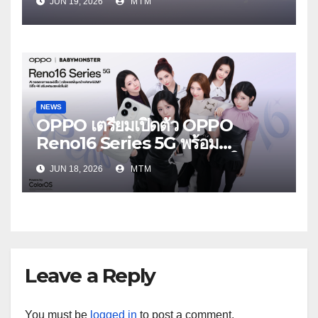
JUN 19, 2026
MTM
ตัดเสียงรบกวน เบาสบายเหมือนไม่ได้
ใส่
NEWS
OPPO เตรียมเปิดตัว OPPO
Reno16 Series 5G พร้อม
ประกาศ BABYMONSTER ใน
JUN 18, 2026
MTM
ฐานะ Reno Girls ชวนสัมผัส
ประสบการณ์ถ่ายภาพมุมกว้างพิเศษที่
อัปเกรดไปอีกขั้น กับ 4 สี 4 เทรนดี้
สไตล์สุดป๊อป
Leave a Reply
You must be
logged in
to post a comment.