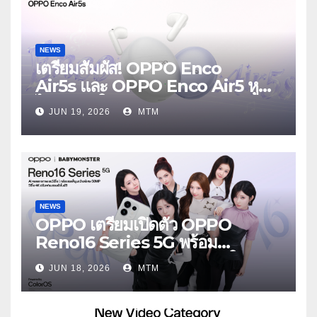
NEWS
เตรียมสัมผัส! OPPO Enco
Air5s และ OPPO Enco Air5 หูฟัง
ไร้สายรุ่นใหม่ล่าสุด มาพร้อมระบบ
JUN 19, 2026
MTM
ตัดเสียงรบกวน เบาสบายเหมือนไม่ได้
ใส่
NEWS
OPPO เตรียมเปิดตัว OPPO
Reno16 Series 5G พร้อม
ประกาศ BABYMONSTER ใน
JUN 18, 2026
MTM
ฐานะ Reno Girls ชวนสัมผัส
ประสบการณ์ถ่ายภาพมุมกว้างพิเศษที่
อัปเกรดไปอีกขั้น กับ 4 สี 4 เทรนดี้