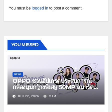
You must be
logged in
to post a comment.
YOU MISSED
NEWS
OPPO ชวนอัปเกรดประสบการณ์
กล้องมุมกว้างพิเศษ 50MP สมาร์ต
โฟนเพื่อนซี้ เทรนดี้ทุกช็อต ใน
JUN 22, 2026
MTM
งาน OPPO Reno16 Series 5G
Launch Event 25 มิถุนายนนี้