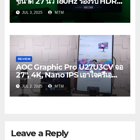
ขนาด 27 นิ้ว 180Hz รองรับ HDR10
ในงบ 5,650 บาท
JUL 3, 2025
MTM
REVIEW
AOC Graphic Pro U27U3CV จอ
27″, 4K, Nano IPS เอาใจครีเอ
เตอร์รุ่นใหม่
JUL 2, 2025
MTM
Leave a Reply