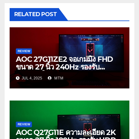
RELATED POST
REVIEW
AOC 27G11ZE2 จอเกมมิ่ง FHD
ขนาด 27 นิ้ว 240Hz รองรับ
HDR10 ในงบ 4,900 บาท
JUL 4, 2025
MTM
REVIEW
AOC Q27G11E ความละเอียด 2K