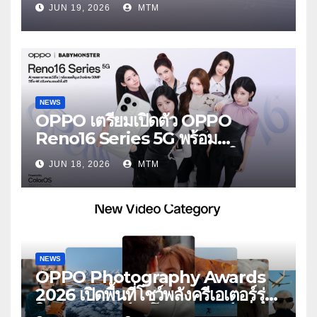
JUN 19, 2026
MTM
ตัดเสียงรบกวน เบาสบายเหมือนไม่ได้
ใส่
NEWS
OPPO เตรียมเปิดตัว OPPO
Reno16 Series 5G พร้อม
ประกาศ BABYMONSTER ใน
JUN 18, 2026
MTM
ฐานะ Reno Girls ชวนสัมผัส
ประสบการณ์ถ่ายภาพมุมกว้างพิเศษที่
อัปเกรดไปอีกขั้น กับ 4 สี 4 เทรนดี้
สไตล์สุดป๊อป
NEWS
OPPO Photography Awards
2026 เปิดพื้นที่โชว์พลังครีเอเตอร์รุ่น
ใหม่ รับเทรนด์วิดีโอคอนเทนต์ เพิ่ม