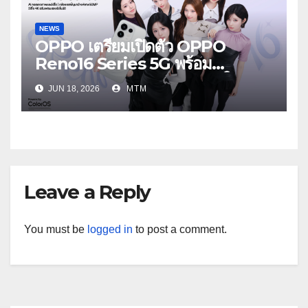
NEWS
OPPO เตรียมเปิดตัว OPPO
Reno16 Series 5G พร้อม
ประกาศ BABYMONSTER ใน
JUN 18, 2026
MTM
ฐานะ Reno Girls ชวนสัมผัส
ประสบการณ์ถ่ายภาพมุมกว้างพิเศษที่
อัปเกรดไปอีกขั้น กับ 4 สี 4 เทรนดี้
สไตล์สุดป๊อป
Leave a Reply
You must be
logged in
to post a comment.