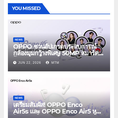
YOU MISSED
NEWS
OPPO ชวนอัปเกรดประสบการณ์
กล้องมุมกว้างพิเศษ 50MP สมาร์ต
โฟนเพื่อนซี้ เทรนดี้ทุกช็อต ใน
JUN 22, 2026
MTM
งาน OPPO Reno16 Series 5G
Launch Event 25 มิถุนายนนี้
NEWS
เตรียมสัมผัส! OPPO Enco
Air5s และ OPPO Enco Air5 หูฟัง
ไร้สายรุ่นใหม่ล่าสุด มาพร้อมระบบ