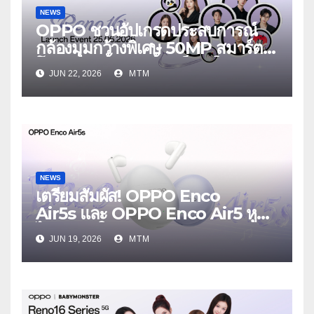
NEWS
OPPO ชวนอัปเกรดประสบการณ์
กล้องมุมกว้างพิเศษ 50MP สมาร์ต
โฟนเพื่อนซี้ เทรนดี้ทุกช็อต ใน
JUN 22, 2026
MTM
งาน OPPO Reno16 Series 5G
Launch Event 25 มิถุนายนนี้
NEWS
เตรียมสัมผัส! OPPO Enco
Air5s และ OPPO Enco Air5 หูฟัง
ไร้สายรุ่นใหม่ล่าสุด มาพร้อมระบบ
JUN 19, 2026
MTM
ตัดเสียงรบกวน เบาสบายเหมือนไม่ได้
ใส่