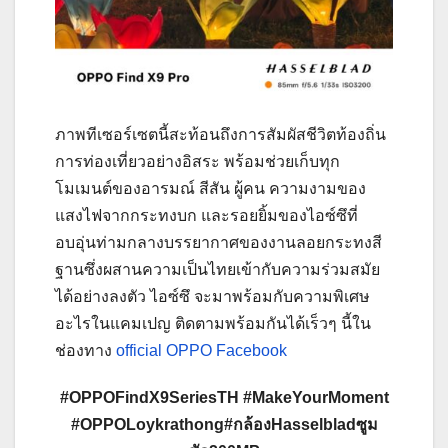
ภาพทีเซอร์เซตนี้สะท้อนถึงการสัมผัสชีวิตท้องถิ่น
การท่องเที่ยวอย่างอิสระ พร้อมช่วยเก็บทุก
โมเมนต์ของอารมณ์ สีสัน ผู้คน ความงามของ
แสงไฟจากกระทงบก และรอยยิ้มของไอซ์ซึที่
อบอุ่นท่ามกลางบรรยากาศของงานลอยกระทงสี
ฐานซึ่งผสานความเป็นไทยเข้ากับความร่วมสมัย
ได้อย่างลงตัว ไอซ์ซึ จะมาพร้อมกับความพิเศษ
อะไรในแคมเปญ ติดตามพร้อมกันได้เร็วๆ นี้ใน
ช่องทาง
official OPPO Facebook
#OPPOFindX
9
SeriesTH #MakeYourMoment
#OPPOLoykrathong
#กล้องHasselbladซูม