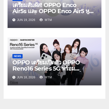
เตรียมสัมผัส! OPPO Enco
Air5s และ OPPO Enco Air5 หูฟัง
ไร้สายรุ่นใหม่ล่าสุด มาพร้อมระบบ
JUN 19, 2026
MTM
ตัดเสียงรบกวน เบาสบายเหมือนไม่ได้
ใส่
NEWS
OPPO เตรียมเปิดตัว OPPO
Reno16 Series 5G พร้อม
ประกาศ BABYMONSTER ใน
JUN 18, 2026
MTM
ฐานะ Reno Girls ชวนสัมผัส
ประสบการณ์ถ่ายภาพมุมกว้างพิเศษที่
อัปเกรดไปอีกขั้น กับ 4 สี 4 เทรนดี้
สไตล์สุดป๊อป