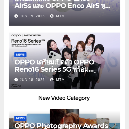
Air5s และ OPPO Enco Air5 หูฟัง
ไร้สายรุ่นใหม่ล่าสุด มาพร้อมระบบ
JUN 19, 2026
MTM
ตัดเสียงรบกวน เบาสบายเหมือนไม่ได้
ใส่
NEWS
OPPO เตรียมเปิดตัว OPPO
Reno16 Series 5G พร้อม
ประกาศ BABYMONSTER ใน
JUN 18, 2026
MTM
ฐานะ Reno Girls ชวนสัมผัส
ประสบการณ์ถ่ายภาพมุมกว้างพิเศษที่
อัปเกรดไปอีกขั้น กับ 4 สี 4 เทรนดี้
สไตล์สุดป๊อป
NEWS
OPPO Photography Awards