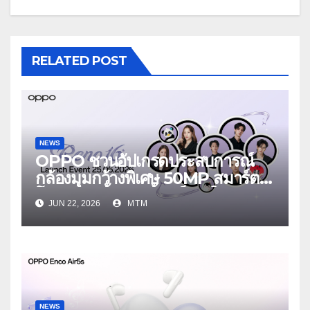
RELATED POST
NEWS
OPPO ชวนอัปเกรดประสบการณ์
กล้องมุมกว้างพิเศษ 50MP สมาร์ต
โฟนเพื่อนซี้ เทรนดี้ทุกช็อต ใน
JUN 22, 2026
MTM
งาน OPPO Reno16 Series 5G
Launch Event 25 มิถุนายนนี้
NEWS