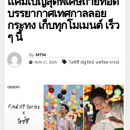
แคมเปญสุดพิเศษถ่ายทอด
บรรยากาศเทศกาลลอย
กระทง เก็บทุกโมเมนต์ เร็ว
ๆ นี้
By
MTM
ไอซ์ซึ ณัฐรัตน์ นพรัตยาภรณ์
NOV 17, 2025