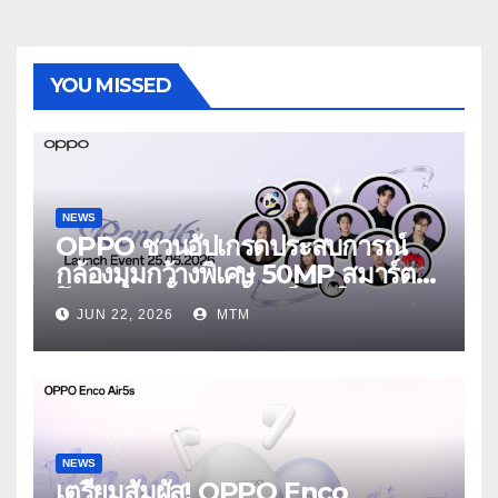
YOU MISSED
NEWS
OPPO ชวนอัปเกรดประสบการณ์
กล้องมุมกว้างพิเศษ 50MP สมาร์ต
โฟนเพื่อนซี้ เทรนดี้ทุกช็อต ใน
JUN 22, 2026
MTM
งาน OPPO Reno16 Series 5G
Launch Event 25 มิถุนายนนี้
NEWS
เตรียมสัมผัส! OPPO Enco