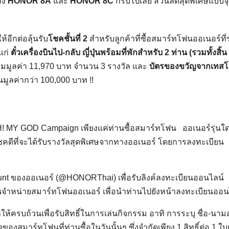
าง
HONOR 8A
และ
HONOR 8C
ก็รับไปเลย ส่วนลดสุดพิเศษแบบจ
ห้อีกต่อลุ้นรับ
โชคชั้นที่ 2
สำหรับลูกค้าที่ซื้อสมาร์ทโฟนออเนอร์ที่
แก่
ตั๋วเครื่องบินไป-กลับ ญี่ปุ่นพร้อมที่พักสำหรับ 2 ท่าน (รวมทั้งสิ้น
มมูลค่า 11,970 บาท จำนวน 3 รางวัล และ
บัตรของขวัญจากเทสโ
นมูลค่ากว่า 100,000 บาท !!
OH! MY GOD Campaign เพียงแค่ท่านซื้อสมาร์ทโฟน ออเนอร์รุ่นใดก
้โชคดีที่จะได้รับรางวัลสุดพิเศษจากทางออเนอร์ โดยการลงทะเบียน
count ของออเนอร์ (@HONORThai) เพื่อรับลิงค์ลงทะเบียนออนไลน์
ทนจำหน่ายสมาร์ทโฟนออเนอร์ เพื่อนำท่านไปยังหน้าลงทะเบียนออ
้ครบถ้วนเพื่อรับสิทธิ์ในการเล่นกิจกรรม อาทิ การระบุ ชื่อ-นาม
ร็จของสมาร์ทโฟนที่ท่านซื้อในวันนั้นๆ ซึ่งจำกัดเพียง 1 สิทธิ์ต่อ 1 ใบ