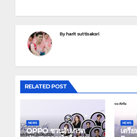
By
harit suttisaksri
RELATED POST
NEWS
NEWS
OPPO ชวนอัปเกรด
เตรี