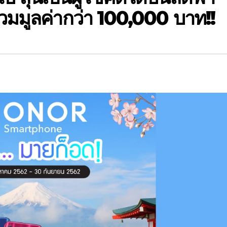
’ รวมมูลค่ากว่า 100,000 บาท!!