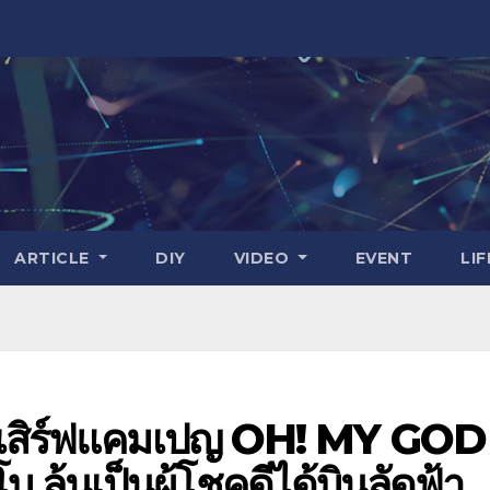
ARTICLE
DIY
VIDEO
EVENT
LI
้อมเสิร์ฟแคมเปญ OH! MY GOD
ลุ้นเป็นผู้โชคดีได้บินลัดฟ้า