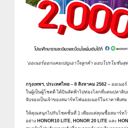
‘ออเนอร์ออกแคมเปญเอาใจลูกค้า มอบโปรโมชั่นสุดพิเ
กรุงเทพฯ, ประเทศไทย – 8 สิงหาคม 2562 –
ออเนอร์
ในผู้เป็นผู้โชคดี ได้บินลัดฟ้าไปท่องโลกที่แดนปลาดิบ
จับจองเป็นเจ้าของสมาร์ทโฟนออเนอร์ในราคาพิเศษ ตั้งแ
ให้คุณสนุกไปกับโชคชั้นที่ 1 เพียงแค่คุณซื้อสมาร์ท
อย่าง
HONOR10 LITE
,
HONOR 20 LITE
และ
HON