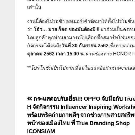
เท่านั้น
งานนี้ต้องไม่รอช้า ออเนอร์เค้าจัดมาให้ทั้งโปรโมช
ว่า
โอ้ว… มาย ก็อด ของมันต้องมี
!! มาร่วมเป็นครอบค
โดยลูกค้าทุกท่านสามารถไปเลือกซื้อสมาร์ทโฟนออเนอร
กิจกรรมได้จนถึง
วันที่ 30 กันยายน 2562
ซึ่งทางออเน
ตุลาคม 2562 เวลา 15.00 น.
ผ่านช่องทาง HONOR F
**โปรโมชั่นเป็นไปตามเงื่อนไขและข้อกำหนดจากออ
Post
กระแสตอบรับเยี่ยม!! OPPO จับมือกับ Tr
H จัดกิจกรรม Influencer Inspiring Works
navigation
พร้อมทริคถ่ายภาพดีๆ จากช่างภาพสายสตรี
หน้าของเมืองไทย ที่ True Branding Shop
ICONSIAM