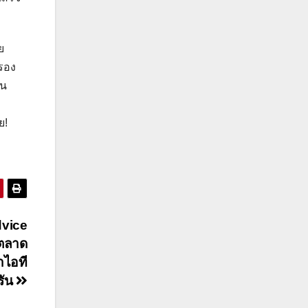
ย
ครอง
่น
ย!
dvice
ะตลาด
าไอที
รัน