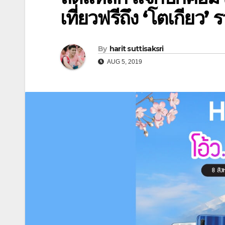
เที่ยวฟรีถึง ‘โตเกียว
By
harit suttisaksri
AUG 5, 2019