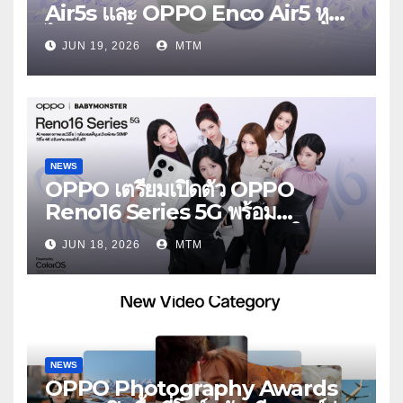
Air5s และ OPPO Enco Air5 หูฟัง
ไร้สายรุ่นใหม่ล่าสุด มาพร้อมระบบ
JUN 19, 2026
MTM
ตัดเสียงรบกวน เบาสบายเหมือนไม่ได้
ใส่
NEWS
OPPO เตรียมเปิดตัว OPPO
Reno16 Series 5G พร้อม
ประกาศ BABYMONSTER ใน
JUN 18, 2026
MTM
ฐานะ Reno Girls ชวนสัมผัส
ประสบการณ์ถ่ายภาพมุมกว้างพิเศษที่
อัปเกรดไปอีกขั้น กับ 4 สี 4 เทรนดี้
สไตล์สุดป๊อป
NEWS
OPPO Photography Awards