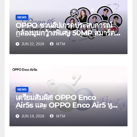
NEWS
OPPO ชวนอัปเกรดประสบการณ์
กล้องมุมกว้างพิเศษ 50MP สมาร์ต
โฟนเพื่อนซี้ เทรนดี้ทุกช็อต ใน
JUN 22, 2026
MTM
งาน OPPO Reno16 Series 5G
Launch Event 25 มิถุนายนนี้
NEWS
เตรียมสัมผัส! OPPO Enco
Air5s และ OPPO Enco Air5 หูฟัง
ไร้สายรุ่นใหม่ล่าสุด มาพร้อมระบบ
JUN 19, 2026
MTM
ตัดเสียงรบกวน เบาสบายเหมือนไม่ได้
ใส่