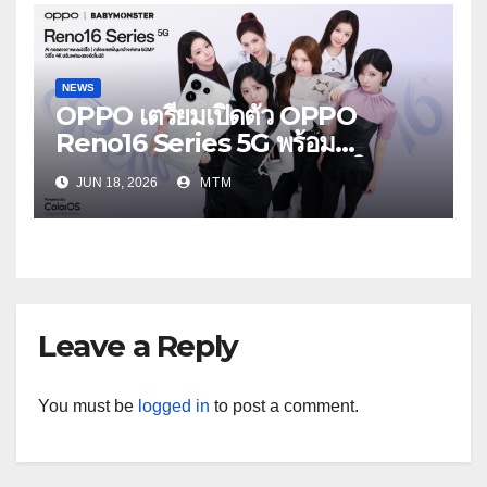
NEWS
OPPO เตรียมเปิดตัว OPPO
Reno16 Series 5G พร้อม
ประกาศ BABYMONSTER ใน
JUN 18, 2026
MTM
ฐานะ Reno Girls ชวนสัมผัส
ประสบการณ์ถ่ายภาพมุมกว้างพิเศษที่
อัปเกรดไปอีกขั้น กับ 4 สี 4 เทรนดี้
สไตล์สุดป๊อป
Leave a Reply
You must be
logged in
to post a comment.