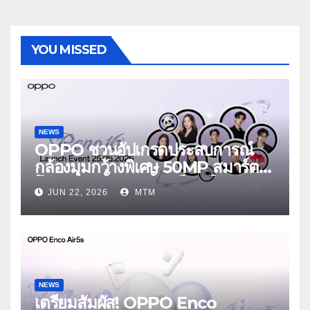
YOU MISSED
NEWS
OPPO ชวนอัปเกรดประสบการณ์
กล้องมุมกว้างพิเศษ 50MP สมาร์ต
โฟนเพื่อนซี้ เทรนดี้ทุกช็อต ใน
JUN 22, 2026
MTM
งาน OPPO Reno16 Series 5G
Launch Event 25 มิถุนายนนี้
NEWS
เตรียมสัมผัส! OPPO Enco