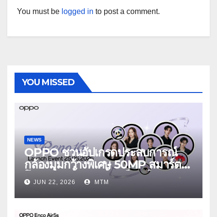
You must be
logged in
to post a comment.
YOU MISSED
NEWS
OPPO ชวนอัปเกรดประสบการณ์
กล้องมุมกว้างพิเศษ 50MP สมาร์ต
โฟนเพื่อนซี้ เทรนดี้ทุกช็อต ใน
JUN 22, 2026
MTM
งาน OPPO Reno16 Series 5G
Launch Event 25 มิถุนายนนี้