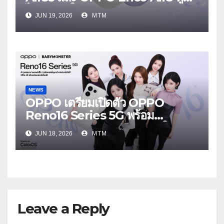
ไร้สายรุ่นใหม่ล่าสุด มาพร้อมระบบ
JUN 19, 2026
MTM
ตัดเสียงรบกวน เบาสบายเหมือนไม่ได้
ใส่
NEWS
OPPO เตรียมเปิดตัว OPPO
Reno16 Series 5G พร้อม
ประกาศ BABYMONSTER ใน
JUN 18, 2026
MTM
ฐานะ Reno Girls ชวนสัมผัส
ประสบการณ์ถ่ายภาพมุมกว้างพิเศษที่
อัปเกรดไปอีกขั้น กับ 4 สี 4 เทรนดี้
สไตล์สุดป๊อป
Leave a Reply