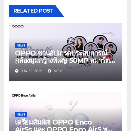
RELATED POST
NEWS
OPPO ชวนอัปเกรดประสบการณ์
กล้องมุมกว้างพิเศษ 50MP สมาร์ต
โฟนเพื่อนซี้ เทรนดี้ทุกช็อต ใน
JUN 22, 2026
MTM
งาน OPPO Reno16 Series 5G
Launch Event 25 มิถุนายนนี้
NEWS
เตรียมสัมผัส! OPPO Enco
Air5s และ OPPO Enco Air5 หูฟัง