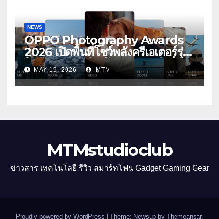
สไตล์สุดป๊อป
NEWS
OPPO Photography Awards
2026 เปิดพื้นที่โชว์พลังครีเอเตอร์รุ่น
ใหม่ รับเทรนด์วิดีโอคอนเทนต์ เพิ่ม
MAY 19, 2026
MTM
หมวด “Super Video” ครั้งแรก
MTMstudioclub
ข่าวสาร เทคโนโลยี รีวิว สมาร์ทโฟน Gadget Gaming Gear
Proudly powered by WordPress
|
Theme: Newsup by
Themeansar
.