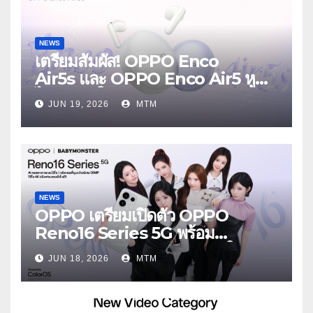
NEWS
เตรียมสัมผัส! OPPO Enco
Air5s และ OPPO Enco Air5 หูฟัง
ไร้สายรุ่นใหม่ล่าสุด มาพร้อมระบบ
JUN 19, 2026
MTM
ตัดเสียงรบกวน เบาสบายเหมือนไม่ได้
ใส่
NEWS
OPPO เตรียมเปิดตัว OPPO
Reno16 Series 5G พร้อม
ประกาศ BABYMONSTER ใน
JUN 18, 2026
MTM
ฐานะ Reno Girls ชวนสัมผัส
ประสบการณ์ถ่ายภาพมุมกว้างพิเศษที่
อัปเกรดไปอีกขั้น กับ 4 สี 4 เทรนดี้