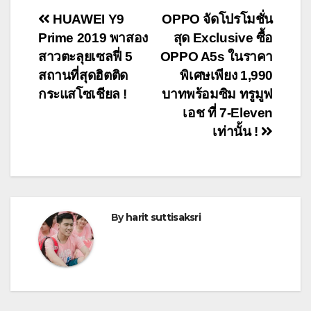
Post
HUAWEI Y9
OPPO จัดโปรโมชั่น
Prime 2019 พาสอง
สุด Exclusive ซื้อ
navigation
สาวตะลุยเซลฟี่ 5
OPPO A5s ในราคา
สถานที่สุดฮิตติด
พิเศษเพียง 1,990
กระแสโซเชียล !
บาทพร้อมซิม ทรูมูฟ
เอช ที่ 7-Eleven
เท่านั้น !
By
harit suttisaksri