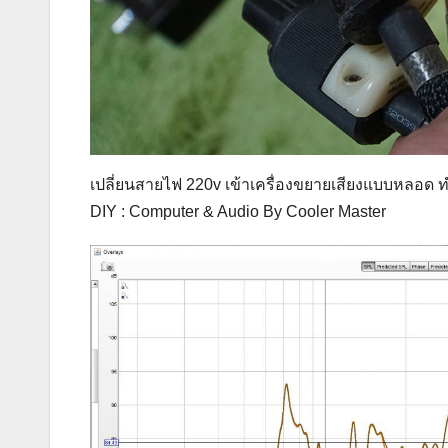
เปลี่ยนสายไฟ 220v เข้าเครื่องขยายเสียงแบบหลอด ทำใ
DIY : Computer & Audio By Cooler Master