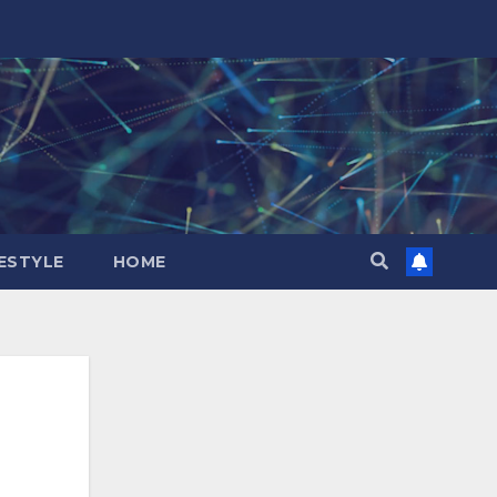
FESTYLE
HOME