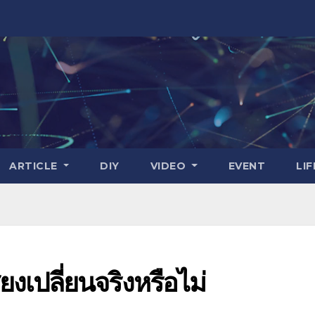
ARTICLE
DIY
VIDEO
EVENT
LI
ยงเปลี่ยนจริงหรือไม่