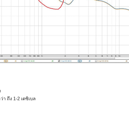
ง
่า ถึง 1-2 เดซิเบล