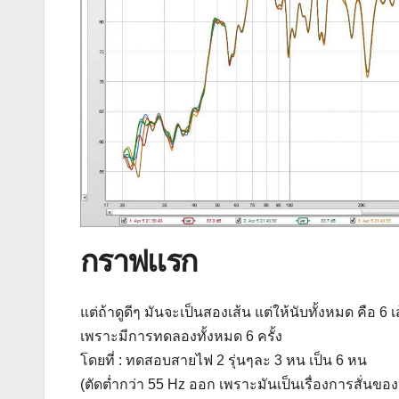
กราฟแรก
แต่ถ้าดูดีๆ มันจะเป็นสองเส้น แต่ให้นับทั้งหมด คือ 6 เ
เพราะมีการทดลองทั้งหมด 6 ครั้ง
โดยที่ : ทดสอบสายไฟ 2 รุ่นๆละ 3 หน เป็น 6 หน
(ตัดต่ำกว่า 55 Hz ออก เพราะมันเป็นเรื่องการสั่นของห