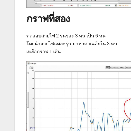
กราฟที่สอง
ทดสอบสายไฟ 2 รุ่นๆละ 3 หน เป็น 6 หน
โดยนำสายไฟแต่ละรุ่น มาหาค่าเฉลี่ยใน 3 หน
เหลือกราฟ 1 เส้น