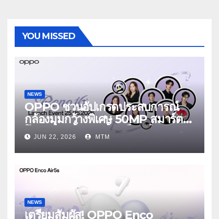
YOU MISSED
NEWS
OPPO ชวนอัปเกรดประสบการณ์
กล้องมุมกว้างพิเศษ 50MP สมาร์ต
โฟนเพื่อนซี้ เทรนดี้ทุกช็อต ใน
JUN 22, 2026
MTM
งาน OPPO Reno16 Series 5G
Launch Event 25 มิถุนายนนี้
NEWS
เตรียมสัมผัส! OPPO Enco