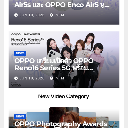
Air5s และ OPPO Enco Air5 หูฟัง
ไร้สายรุ่นใหม่ล่าสุด มาพร้อมระบบ
JUN 19, 2026
MTM
ตัดเสียงรบกวน เบาสบายเหมือนไม่ได้
ใส่
NEWS
OPPO เตรียมเปิดตัว OPPO
Reno16 Series 5G พร้อม
ประกาศ BABYMONSTER ใน
JUN 18, 2026
MTM
ฐานะ Reno Girls ชวนสัมผัส
ประสบการณ์ถ่ายภาพมุมกว้างพิเศษที่
อัปเกรดไปอีกขั้น กับ 4 สี 4 เทรนดี้
สไตล์สุดป๊อป
NEWS
OPPO Photography Awards