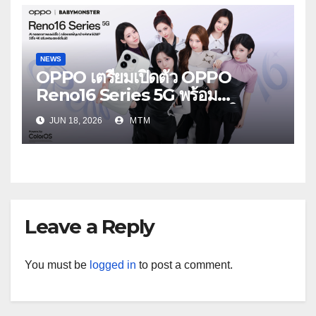
NEWS
OPPO เตรียมเปิดตัว OPPO
Reno16 Series 5G พร้อม
ประกาศ BABYMONSTER ใน
JUN 18, 2026
MTM
ฐานะ Reno Girls ชวนสัมผัส
ประสบการณ์ถ่ายภาพมุมกว้างพิเศษที่
อัปเกรดไปอีกขั้น กับ 4 สี 4 เทรนดี้
สไตล์สุดป๊อป
Leave a Reply
You must be
logged in
to post a comment.