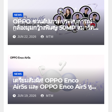
NEWS
OPPO ชวนอัปเกรดประสบการณ์
กล้องมุมกว้างพิเศษ 50MP สมาร์ต
โฟนเพื่อนซี้ เทรนดี้ทุกช็อต ใน
JUN 22, 2026
MTM
งาน OPPO Reno16 Series 5G
Launch Event 25 มิถุนายนนี้
NEWS
เตรียมสัมผัส! OPPO Enco
Air5s และ OPPO Enco Air5 หูฟัง
ไร้สายรุ่นใหม่ล่าสุด มาพร้อมระบบ
JUN 19, 2026
MTM
ตัดเสียงรบกวน เบาสบายเหมือนไม่ได้
ใส่