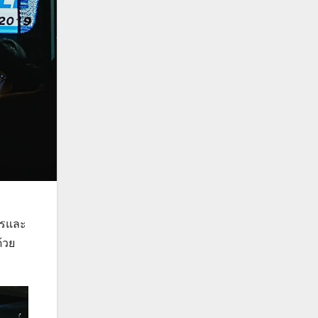
ารและ
้วย