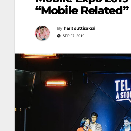
“Mobile Related” 
By
harit suttisaksri
SEP 27, 2019