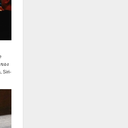
e
วนของ
 Siri-