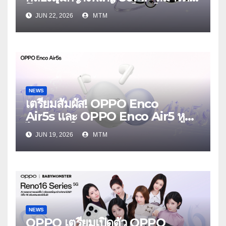
โฟนเพื่อนซี้ เทรนดี้ทุกช็อต ใน
JUN 22, 2026
MTM
งาน OPPO Reno16 Series 5G
Launch Event 25 มิถุนายนนี้
NEWS
เตรียมสัมผัส! OPPO Enco
Air5s และ OPPO Enco Air5 หูฟัง
ไร้สายรุ่นใหม่ล่าสุด มาพร้อมระบบ
JUN 19, 2026
MTM
ตัดเสียงรบกวน เบาสบายเหมือนไม่ได้
ใส่
NEWS
OPPO เตรียมเปิดตัว OPPO