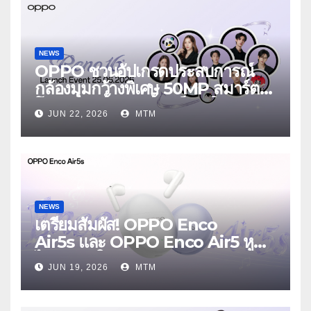
NEWS
OPPO ชวนอัปเกรดประสบการณ์
กล้องมุมกว้างพิเศษ 50MP สมาร์ต
โฟนเพื่อนซี้ เทรนดี้ทุกช็อต ใน
JUN 22, 2026
MTM
งาน OPPO Reno16 Series 5G
Launch Event 25 มิถุนายนนี้
NEWS
เตรียมสัมผัส! OPPO Enco
Air5s และ OPPO Enco Air5 หูฟัง
ไร้สายรุ่นใหม่ล่าสุด มาพร้อมระบบ
JUN 19, 2026
MTM
ตัดเสียงรบกวน เบาสบายเหมือนไม่ได้
ใส่