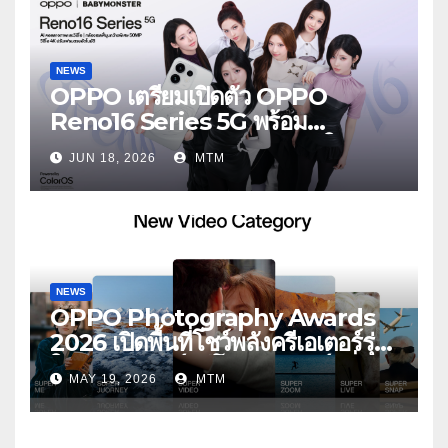
NEWS
OPPO เตรียมเปิดตัว OPPO
Reno16 Series 5G พร้อม
ประกาศ BABYMONSTER ใน
JUN 18, 2026
MTM
ฐานะ Reno Girls ชวนสัมผัส
ประสบการณ์ถ่ายภาพมุมกว้างพิเศษที่
อัปเกรดไปอีกขั้น กับ 4 สี 4 เทรนดี้
สไตล์สุดป๊อป
NEWS
OPPO Photography Awards
2026 เปิดพื้นที่โชว์พลังครีเอเตอร์รุ่น
ใหม่ รับเทรนด์วิดีโอคอนเทนต์ เพิ่ม
MAY 19, 2026
MTM
หมวด “Super Video” ครั้งแรก