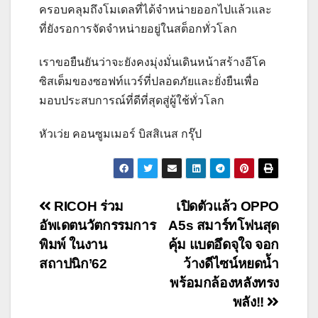
ครอบคลุมถึงโมเดลที่ได้จำหน่ายออกไปแล้วและ
ที่ยังรอการจัดจำหน่ายอยู่ในสต็อกทั่วโลก
เราขอยืนยันว่าจะยังคงมุ่งมั่นเดินหน้าสร้างอีโค
ซิสเต็มของซอฟท์แวร์ที่ปลอดภัยและยั่งยืนเพื่อ
มอบประสบการณ์ที่ดีที่สุดสู่ผู้ใช้ทั่วโลก
หัวเว่ย คอนซูมเมอร์ บิสสิเนส กรุ๊ป
Post
RICOH ร่วม
เปิดตัวแล้ว OPPO
อัพเดตนวัตกรรมการ
A5s สมาร์ทโฟนสุด
navigation
พิมพ์ ในงาน
คุ้ม แบตอึดจุใจ จอก
สถาปนิก’62
ว้างดีไซน์หยดน้ำ
พร้อมกล้องหลังทรง
พลัง!!