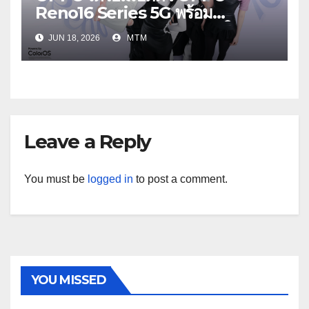
Reno16 Series 5G พร้อม
ประกาศ BABYMONSTER ใน
JUN 18, 2026
MTM
ฐานะ Reno Girls ชวนสัมผัส
ประสบการณ์ถ่ายภาพมุมกว้างพิเศษที่
อัปเกรดไปอีกขั้น กับ 4 สี 4 เทรนดี้
สไตล์สุดป๊อป
Leave a Reply
You must be
logged in
to post a comment.
YOU MISSED