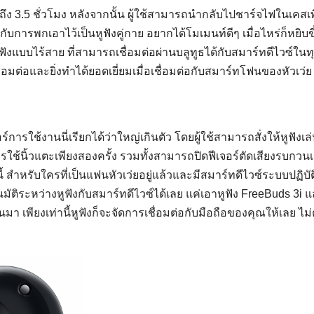
 3.5 ชั่วโมง หลังจากนั้น ผู้ใช้สามารถนำกลับไปชาร์จไฟในเคสเพื
กับการพกเอาไว้เป็นหูฟังคู่กาย อยากได้โมเมนท์ดีๆ เมื่อไหร่ก็หยิบข
ฟังแบบไร้สาย ที่สามารถเชื่อมต่อผ่านบลูทูธได้กับสมาร์ทดีไวซ์ในท
่อมต่อและยิ่งทำได้ยอดเยี่ยมเมื่อเชื่อมต่อกับสมาร์ทโฟนของหัวเว่ย
ารใช้งานนี่เรียกได้ว่าใหญ่เกินตัว โดยผู้ใช้สามารถสั่งให้หูฟังเล
ใช้นิ้วแตะเพียงสองครั้ง รวมทั้งสามารถปิดฟีเจอร์ตัดเสียงรบกวนเม
กนี้ สำหรับใครที่เป็นแฟนหัวเว่ยอยู่แล้วและมีสมาร์ทดีไวซ์ระบบปฏิบั
โนมัติระหว่างหูฟังกับสมาร์ทดีไวซ์ได้เลย แค่เอาหูฟัง FreeBuds 3i 
า เพียงเท่านี้หูฟังก็จะจัดการเชื่อมต่อกับมือถือของคุณให้เลย ไม่