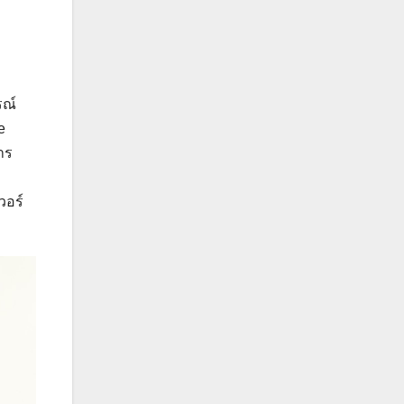
รณ์
e
าร
วอร์