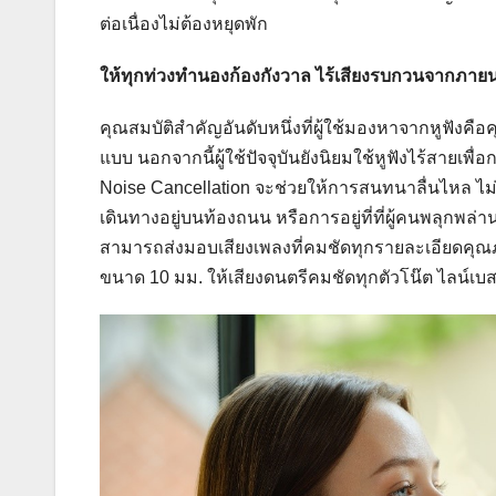
ต่อเนื่องไม่ต้องหยุดพัก
ให้ทุกท่วงทำนองก้องกังวาล ไร้เสียงรบกวนจากภา
คุณสมบัติสำคัญอันดับหนึ่งที่ผู้ใช้มองหาจากหูฟังคื
แบบ นอกจากนี้ผู้ใช้ปัจจุบันยังนิยมใช้หูฟังไร้สายเ
Noise Cancellation จะช่วยให้การสนทนาลื่นไหล ไม่
เดินทางอยู่บนท้องถนน หรือการอยู่ที่ที่ผู้คนพลุกพล
สามารถส่งมอบเสียงเพลงที่คมชัดทุกรายละเอียดคุณภา
ขนาด 10 มม. ให้เสียงดนตรีคมชัดทุกตัวโน๊ต ไลน์เบ