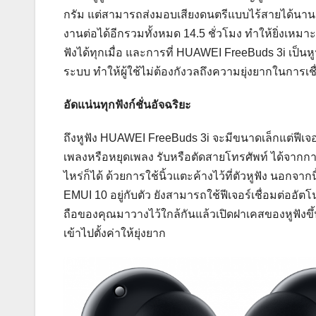
กรัม แต่สามารถส่งมอบเสียงดนตรีแบบไร้สายได้นานถึง
งานต่อได้อีกรวมทั้งหมด 14.5 ชั่วโมง ทำให้ยิ่งเหมาะ
ฟังได้ทุกเมื่อ และการที่ HUAWEI FreeBuds 3i เป็นหู
ระบบ ทำให้ผู้ใช้ไม่ต้องกังวลถึงความยุ่งยากในการเชื
อัดแน่นทุกฟังก์ชั่นอัจฉริยะ
ถึงหูฟัง HUAWEI FreeBuds 3i จะมีขนาดเล็กแต่ฟีเจอร์ก
เพลงหรือหยุดเพลง รับหรือตัดสายโทรศัพท์ ได้จากการ
ไหร่ก็ได้ ด้วยการใช้นิ้วแตะค้างไว้ที่ตัวหูฟัง นอกจา
EMUI 10 อยู่กับตัว ยังสามารถใช้ฟีเจอร์เชื่อมต่ออัต
ถือของคุณมาวางไว้ใกล้กันแล้วเปิดฝาเคสของหูฟังขึ้นม
เข้าไปตั้งค่าให้ยุ่งยาก