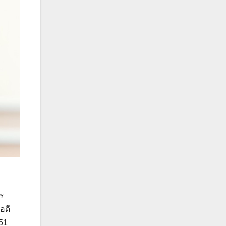
าร
อดี
 51