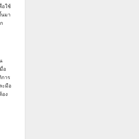
่อใช้
ึ้นมา
ุก
่น
ื่อ
ติการ
และมือ
ต้อง