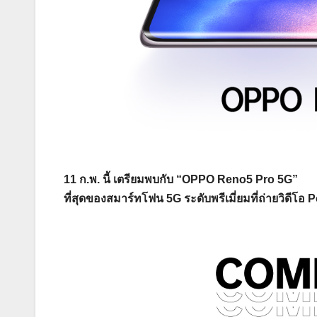
11 ก.พ. นี้ เตรียมพบกับ “OPPO Reno5 Pro 5G”
ที่สุดของสมาร์ทโฟน 5G ระดับพรีเมี่ยมที่ถ่ายวิดีโอ Po