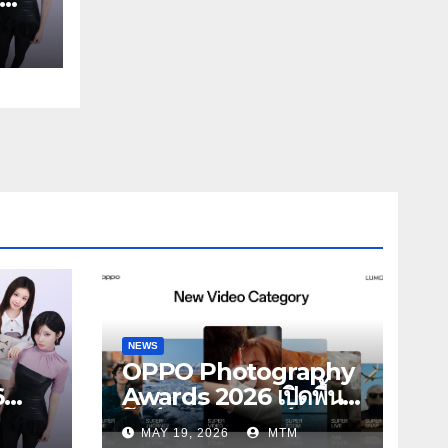
NST
พมุม
ไป
นดี้
NEWS
OPPO Photography
6
Awards 2026 เปิดพื้นที่
โชว์พลังครีเอเตอร์รุ่น
MAY 19, 2026
MTM
ONST
ใหม่ รับเทรนด์วิดีโอคอน