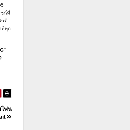
o5
น์ที่
นที่
ที่ทุก
5G”
O
์ทโฟน
ait