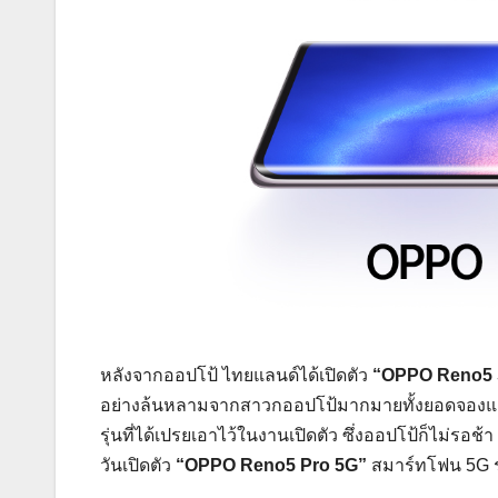
หลังจากออปโป้ ไทยแลนด์ได้เปิดตัว
“OPPO Reno5 
อย่างล้นหลามจากสาวกออปโป้มากมายทั้งยอดจองและย
รุ่นที่ได้เปรยเอาไว้ในงานเปิดตัว ซึ่งออปโป้ก็ไม่รอช
วันเปิดตัว
“OPPO Reno5 Pro 5G”
สมาร์ทโฟน 5G ระดั