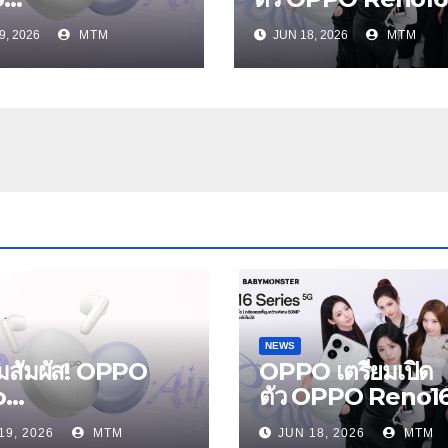
s และ OPPO
Series 5G พร้อม
9, 2026
MTM
JUN 18, 2026
MTM
Air5 หูฟังไร้สาย
ประกาศ BABYMO
หม่ล่าสุด มาพร้อม
ER ในฐานะ Reno
ตัดเสียงรบกวน เบา
Girls ชวนสัมผัส
หมือนไม่ได้ใส่
ประสบการณ์ถ่ายภา
กว้างพิเศษที่อัปเกรด
อีกขั้น กับ 4 สี 4 เทร
สไตล์สุดป๊อป
NEWS
ยมสัมผัส! OPPO
OPPO เตรียมเปิด
o
ตัว OPPO Reno1
s และ OPPO
Series 5G พร้อม
19, 2026
MTM
JUN 18, 2026
MTM
Air5 หูฟังไร้สาย
ประกาศ BABYM