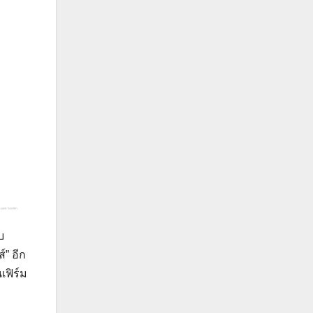
บ
” อีก
เฟิร์ม