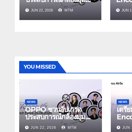
กว้างพิเศษ 50MP สมา
Air5
JUN 22, 2026
MTM
JUN 1
ร์ตโฟนเพื่อนซี้ เทรนดี้ทุ
Enco 
กช็อต ในงาน OPPO
รุ่นใ
Reno16 Series 5G
ระบบ
Launch Event 25
สบายเ
มิถุนายนนี้
YOU MISSED
NEWS
NEWS
OPPO ชวนอัปเกรด
เตรี
ประสบการณ์กล้องมุม
Enc
กว้างพิเศษ 50MP สมา
Air5
JUN 22, 2026
MTM
JUN 
ร์ตโฟนเพื่อนซี้ เทรนดี้ทุ
Enco 