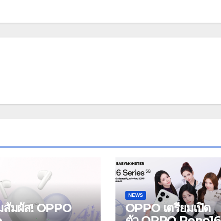
NEWS
ยมสัมผัส! OPPO
OPPO เตรียมเปิด
o
ตัว OPPO Reno16