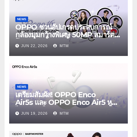
NEWS
OPPO ชวนอัปเกรดประสบการณ์
กล้องมุมกว้างพิเศษ 50MP สมาร์ต
โฟนเพื่อนซี้ เทรนดี้ทุกช็อต ใน
JUN 22, 2026
MTM
งาน OPPO Reno16 Series 5G
Launch Event 25 มิถุนายนนี้
NEWS
เตรียมสัมผัส! OPPO Enco
Air5s และ OPPO Enco Air5 หูฟัง
ไร้สายรุ่นใหม่ล่าสุด มาพร้อมระบบ
JUN 19, 2026
MTM
ตัดเสียงรบกวน เบาสบายเหมือนไม่ได้
ใส่