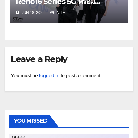
Reno16 Series 5G พร้อม
ประกาศ BABYMONSTER ใน
JUN 18, 2026
MTM
ฐานะ Reno Girls ชวนสัมผัส
ประสบการณ์ถ่ายภาพมุมกว้างพิเศษที่
อัปเกรดไปอีกขั้น กับ 4 สี 4 เทรนดี้
สไตล์สุดป๊อป
Leave a Reply
You must be
logged in
to post a comment.
YOU MISSED