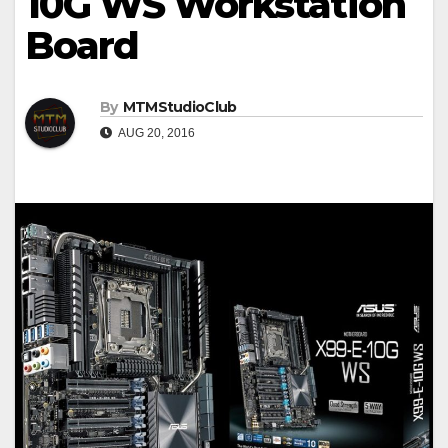
10G WS Workstation
Board
By
MTMStudioClub
AUG 20, 2016