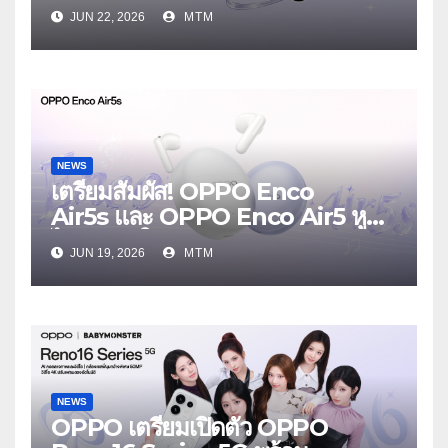
โฟนเพื่อนซี้ เทรนดี้ทุกช็อต ใน
JUN 22, 2026
MTM
งาน OPPO Reno16 Series 5G
Launch Event 25 มิถุนายนนี้
NEWS
เตรียมสัมผัส! OPPO Enco
Air5s และ OPPO Enco Air5 หูฟัง
ไร้สายรุ่นใหม่ล่าสุด มาพร้อมระบบ
JUN 19, 2026
MTM
ตัดเสียงรบกวน เบาสบายเหมือนไม่ได้
ใส่
NEWS
OPPO เตรียมเปิดตัว OPPO