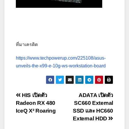
ที่มาเครดิต
https://www.techpowerup.com/225108/asus-
unveils-the-x99-e-10g-ws-workstation-board
Post
HIS เปิดตัว
ADATA เปิดตัว
Radeon RX 480
SC660 External
navigation
IceQ X² Roaring
SSD และ HC660
External HDD