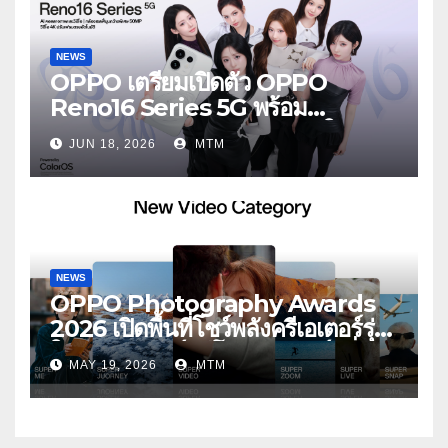
NEWS
OPPO เตรียมเปิดตัว OPPO
Reno16 Series 5G พร้อม
ประกาศ BABYMONSTER ใน
JUN 18, 2026
MTM
ฐานะ Reno Girls ชวนสัมผัส
ประสบการณ์ถ่ายภาพมุมกว้างพิเศษที่
อัปเกรดไปอีกขั้น กับ 4 สี 4 เทรนดี้
สไตล์สุดป๊อป
NEWS
OPPO Photography Awards
2026 เปิดพื้นที่โชว์พลังครีเอเตอร์รุ่น
ใหม่ รับเทรนด์วิดีโอคอนเทนต์ เพิ่ม
MAY 19, 2026
MTM
หมวด “Super Video” ครั้งแรก