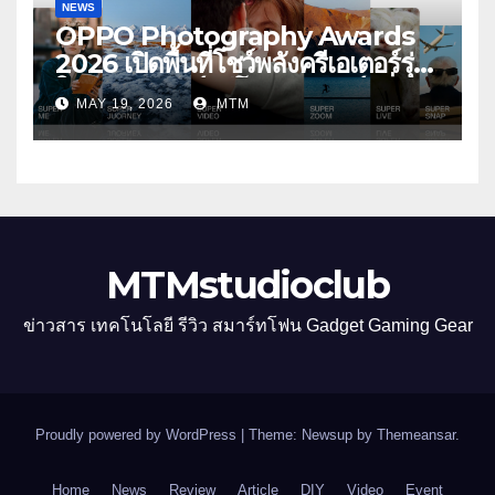
NEWS
OPPO Photography Awards
2026 เปิดพื้นที่โชว์พลังครีเอเตอร์รุ่น
ใหม่ รับเทรนด์วิดีโอคอนเทนต์ เพิ่ม
MAY 19, 2026
MTM
หมวด “Super Video” ครั้งแรก
MTMstudioclub
ข่าวสาร เทคโนโลยี รีวิว สมาร์ทโฟน Gadget Gaming Gear
Proudly powered by WordPress
|
Theme: Newsup by
Themeansar
.
Home
News
Review
Article
DIY
Video
Event