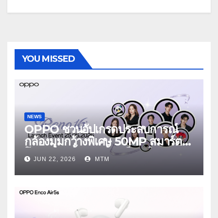
YOU MISSED
NEWS
OPPO ชวนอัปเกรดประสบการณ์
กล้องมุมกว้างพิเศษ 50MP สมาร์ต
โฟนเพื่อนซี้ เทรนดี้ทุกช็อต ใน
JUN 22, 2026
MTM
งาน OPPO Reno16 Series 5G
Launch Event 25 มิถุนายนนี้