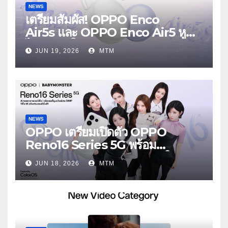
NEWS
เตรียมสัมผัส! OPPO Enco
Air5s และ OPPO Enco Air5 หูฟัง
ไร้สายรุ่นใหม่ล่าสุด มาพร้อมระบบ
JUN 19, 2026
MTM
ตัดเสียงรบกวน เบาสบายเหมือนไม่ได้
ใส่
NEWS
OPPO เตรียมเปิดตัว OPPO
Reno16 Series 5G พร้อม
ประกาศ BABYMONSTER ใน
JUN 18, 2026
MTM
ฐานะ Reno Girls ชวนสัมผัส
ประสบการณ์ถ่ายภาพมุมกว้างพิเศษที่
อัปเกรดไปอีกขั้น กับ 4 สี 4 เทรนดี้
สไตล์สุดป๊อป