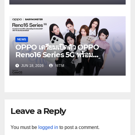
ใส่
NEWS
OPPO เตรียมเปิดตัว OPPO
Reno16 Series 5G พร้อม
ประกาศ BABYMONSTER ใน
JUN 18, 2026
MTM
ฐานะ Reno Girls ชวนสัมผัส
ประสบการณ์ถ่ายภาพมุมกว้างพิเศษที่
อัปเกรดไปอีกขั้น กับ 4 สี 4 เทรนดี้
สไตล์สุดป๊อป
Leave a Reply
You must be
logged in
to post a comment.