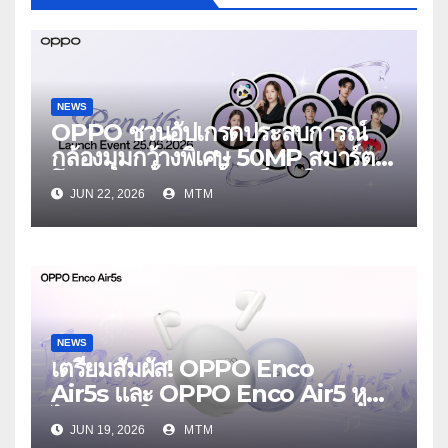
NEWS
OPPO ชวนอัปเกรดประสบการณ์
กล้องมุมกว้างพิเศษ 50MP สมาร์ต
โฟนเพื่อนซี้ เทรนดี้ทุกช็อต ใน
JUN 22, 2026
MTM
งาน OPPO Reno16 Series 5G
Launch Event 25 มิถุนายนนี้
NEWS
เตรียมสัมผัส! OPPO Enco
Air5s และ OPPO Enco Air5 หูฟัง
ไร้สายรุ่นใหม่ล่าสุด มาพร้อมระบบ
JUN 19, 2026
MTM
ตัดเสียงรบกวน เบาสบายเหมือนไม่ได้