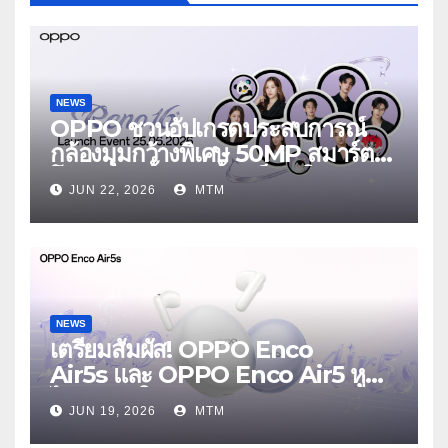
NEWS
OPPO ชวนอัปเกรดประสบการณ์
กล้องมุมกว้างพิเศษ 50MP สมาร์ต
โฟนเพื่อนซี้ เทรนดี้ทุกช็อต ใน
JUN 22, 2026
MTM
งาน OPPO Reno16 Series 5G
Launch Event 25 มิถุนายนนี้
NEWS
เตรียมสัมผัส! OPPO Enco
Air5s และ OPPO Enco Air5 หูฟัง
ไร้สายรุ่นใหม่ล่าสุด มาพร้อมระบบ
JUN 19, 2026
MTM
ตัดเสียงรบกวน เบาสบายเหมือนไม่ได้