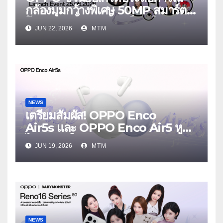
กล้องมุมกว้างพิเศษ 50MP สมาร์ต
โฟนเพื่อนซี้ เทรนดี้ทุกช็อต ใน
JUN 22, 2026
MTM
งาน OPPO Reno16 Series 5G
Launch Event 25 มิถุนายนนี้
NEWS
เตรียมสัมผัส! OPPO Enco
Air5s และ OPPO Enco Air5 หูฟัง
ไร้สายรุ่นใหม่ล่าสุด มาพร้อมระบบ
JUN 19, 2026
MTM
ตัดเสียงรบกวน เบาสบายเหมือนไม่ได้
ใส่
NEWS