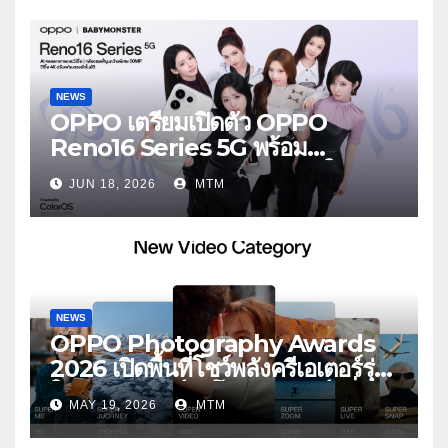
ใส่
NEWS
OPPO เตรียมเปิดตัว OPPO
Reno16 Series 5G พร้อม
ประกาศ BABYMONSTER ใน
JUN 18, 2026
MTM
ฐานะ Reno Girls ชวนสัมผัส
ประสบการณ์ถ่ายภาพมุมกว้างพิเศษที่
อัปเกรดไปอีกขั้น กับ 4 สี 4 เทรนดี้
สไตล์สุดป๊อป
NEWS
OPPO Photography Awards
2026 เปิดพื้นที่โชว์พลังครีเอเตอร์รุ่น
ใหม่ รับเทรนด์วิดีโอคอนเทนต์ เพิ่ม
MAY 19, 2026
MTM
หมวด “Super Video” ครั้งแรก