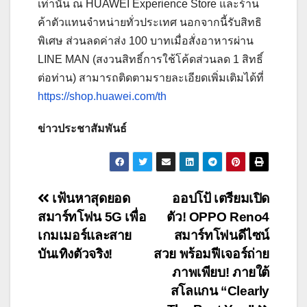
เท่านั้น ณ HUAWEI Experience Store และร้าน
ค้าตัวแทนจำหน่ายทั่วประเทศ นอกจากนี้รับสิทธิ
พิเศษ ส่วนลดค่าส่ง 100 บาทเมื่อสั่งอาหารผ่าน
LINE MAN (สงวนสิทธิ์การใช้โค้ดส่วนลด 1 สิทธิ์
ต่อท่าน) สามารถติดตามรายละเอียดเพิ่มเติมได้ที่
https://shop.huawei.com/th
ข่าวประชาสัมพันธ์
Post
เฟ้นหาสุดยอด
ออปโป้ เตรียมเปิด
สมาร์ทโฟน 5G เพื่อ
ตัว! OPPO Reno4
navigation
เกมเมอร์และสาย
สมาร์ทโฟนดีไซน์
บันเทิงตัวจริง!
สวย พร้อมฟีเจอร์ถ่าย
ภาพเพียบ! ภายใต้
สโลแกน “Clearly