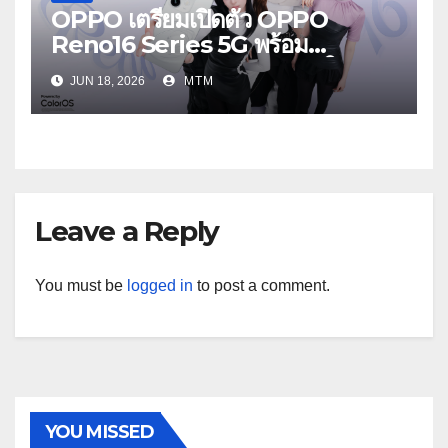
OPPO เตรียมเปิดตัว OPPO
Reno16 Series 5G พร้อม
ประกาศ BABYMONSTER ใน
JUN 18, 2026
MTM
ฐานะ Reno Girls ชวนสัมผัส
ประสบการณ์ถ่ายภาพมุมกว้างพิเศษที่
อัปเกรดไปอีกขั้น กับ 4 สี 4 เทรนดี้
สไตล์สุดป๊อป
Leave a Reply
You must be
logged in
to post a comment.
YOU MISSED