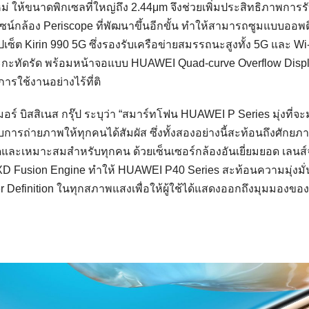
ม่ ให้ขนาดพิกเซลที่ใหญ่ถึง 2.44μm จึงช่วยเพิ่มประสิทธิภาพการร
ีไซน์กล้อง Periscope ที่พัฒนาขึ้นอีกขั้น ทำให้สามารถซูมแบบออพต
ิปเซ็ต Kirin 990 5G ซึ่งรองรับเครือข่ายสมรรถนะสูงทั้ง 5G และ Wi
ละกะทัดรัด พร้อมหน้าจอแบบ HUAWEI Quad-curve Overflow Disp
การใช้งานอย่างไร้ที่ติ
มอร์ บิสสิเนส กรุ๊ป ระบุว่า “สมาร์ทโฟน HUAWEI P Series มุ่งที่จ
บการถ่ายภาพให้ทุกคนได้สัมผัส ซึ่งทั้งสองอย่างนี้สะท้อนถึงศักยภ
และเหมาะสมสำหรับทุกคน ด้วยเซ็นเซอร์กล้องอันเยี่ยมยอด เลนส
D Fusion Engine ทำให้ HUAWEI P40 Series สะท้อนความมุ่งมั
finition ในทุกสภาพแสงเพื่อให้ผู้ใช้ได้แสดงออกถึงมุมมองของ