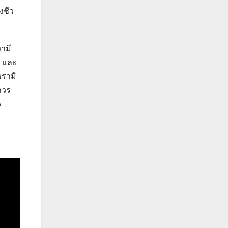
งชีว
ามี
d และ
ซรามิ
าวร
ร