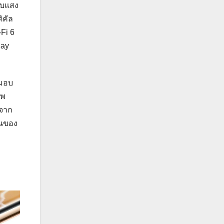
ับแสง
ิคัล
-Fi 6
lay
ะมอบ
าพ
์จาก
่นของ