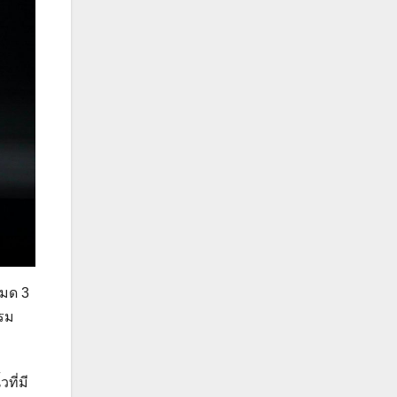
หมด 3
รรม
ที่มี