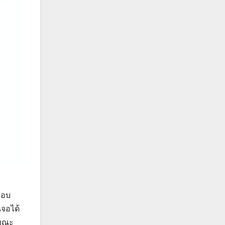
ง
ขอบ
นจอได้
 ขณะ