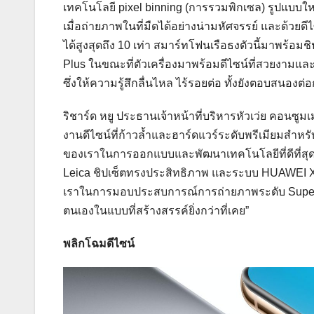
เทคโนโลยี pixel binning (การรวมพิกเซล) รูปแบบให
เมื่อถ่ายภาพในที่มืดได้อย่างน่ามหัศจรรย์ และด้วยด
ได้สูงสุดถึง 10 เท่า สมาร์ทโฟนเรือธงตัวนี้มาพร้อมช
Plus ในขณะที่ตัวเครื่องมาพร้อมดีไซน์ที่สวยงามแ
ซึ่งให้ความรู้สึกลื่นไหล ไร้รอยต่อ ทั้งยังตอบสนองต่อ
ริชาร์ด หยู ประธานเจ้าหน้าที่บริหารหัวเว่ย คอนซูมเ
งานดีไซน์ที่ก้าวล้ำและฮาร์ดแวร์ระดับพรีเมียมสำหรั
ของเราในการออกแบบและพัฒนาเทคโนโลยีที่ดีที่สุด
Leica ชิปเซ็ตทรงประสิทธิภาพ และระบบ HUAWEI X
เราในการมอบประสบการณ์การถ่ายภาพระดับ Super De
ตนเองในแบบที่สร้างสรรค์ยิ่งกว่าที่เคย”
พลิกโฉมดีไซน์