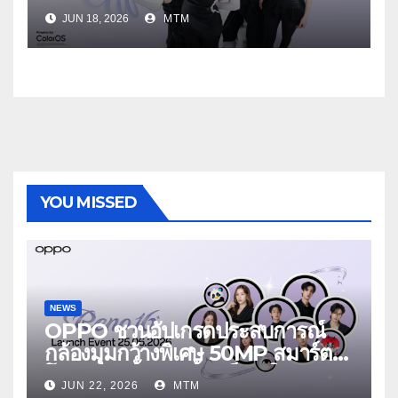
ประกาศ BABYMONSTER ใน
JUN 18, 2026
MTM
ฐานะ Reno Girls ชวนสัมผัส
ประสบการณ์ถ่ายภาพมุมกว้างพิเศษที่
อัปเกรดไปอีกขั้น กับ 4 สี 4 เทรนดี้
สไตล์สุดป๊อป
YOU MISSED
NEWS
OPPO ชวนอัปเกรดประสบการณ์
กล้องมุมกว้างพิเศษ 50MP สมาร์ต
โฟนเพื่อนซี้ เทรนดี้ทุกช็อต ใน
JUN 22, 2026
MTM
งาน OPPO Reno16 Series 5G