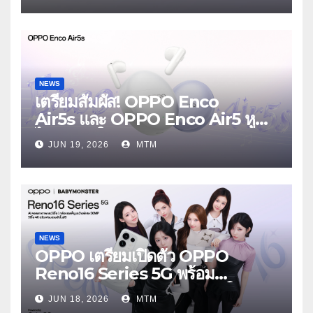
Launch Event 25 มิถุนายนนี้
NEWS
เตรียมสัมผัส! OPPO Enco
Air5s และ OPPO Enco Air5 หูฟัง
ไร้สายรุ่นใหม่ล่าสุด มาพร้อมระบบ
JUN 19, 2026
MTM
ตัดเสียงรบกวน เบาสบายเหมือนไม่ได้
ใส่
NEWS
OPPO เตรียมเปิดตัว OPPO
Reno16 Series 5G พร้อม
ประกาศ BABYMONSTER ใน
JUN 18, 2026
MTM
ฐานะ Reno Girls ชวนสัมผัส