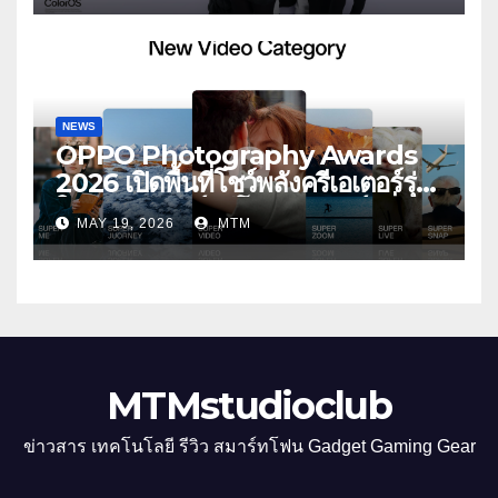
ประสบการณ์ถ่ายภาพมุมกว้างพิเศษที่
อัปเกรดไปอีกขั้น กับ 4 สี 4 เทรนดี้
สไตล์สุดป๊อป
NEWS
OPPO Photography Awards
2026 เปิดพื้นที่โชว์พลังครีเอเตอร์รุ่น
ใหม่ รับเทรนด์วิดีโอคอนเทนต์ เพิ่ม
MAY 19, 2026
MTM
หมวด “Super Video” ครั้งแรก
MTMstudioclub
ข่าวสาร เทคโนโลยี รีวิว สมาร์ทโฟน Gadget Gaming Gear