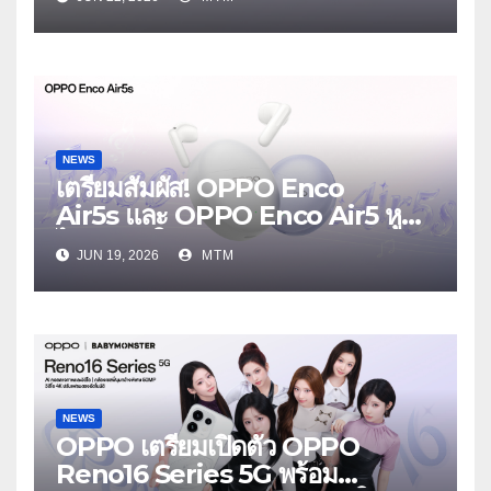
งาน OPPO Reno16 Series 5G
Launch Event 25 มิถุนายนนี้
NEWS
เตรียมสัมผัส! OPPO Enco
Air5s และ OPPO Enco Air5 หูฟัง
ไร้สายรุ่นใหม่ล่าสุด มาพร้อมระบบ
JUN 19, 2026
MTM
ตัดเสียงรบกวน เบาสบายเหมือนไม่ได้
ใส่
NEWS
OPPO เตรียมเปิดตัว OPPO
Reno16 Series 5G พร้อม