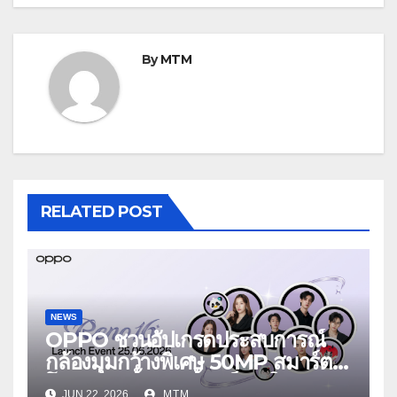
By
MTM
RELATED POST
NEWS
OPPO ชวนอัปเกรดประสบการณ์
กล้องมุมกว้างพิเศษ 50MP สมาร์ต
โฟนเพื่อนซี้ เทรนดี้ทุกช็อต ใน
JUN 22, 2026
MTM