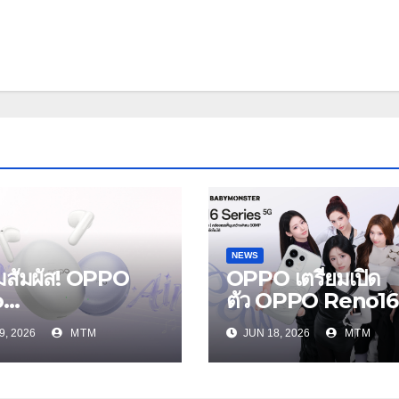
NEWS
ยมสัมผัส! OPPO
OPPO เตรียมเปิด
o
ตัว OPPO Reno16
s และ OPPO
Series 5G พร้อม
9, 2026
MTM
JUN 18, 2026
MTM
Air5 หูฟังไร้สาย
ประกาศ BABYMO
หม่ล่าสุด มาพร้อม
ER ในฐานะ Reno
ตัดเสียงรบกวน เบา
Girls ชวนสัมผัส