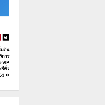
่มต้น
ริการ
E-VIP
ีทั่ว
563