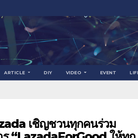
ARTICLE
DIY
VIDEO
EVENT
LI
zada เชิญชวนทุกคนร่วม
าร “LazadaForGood ให้ทุก