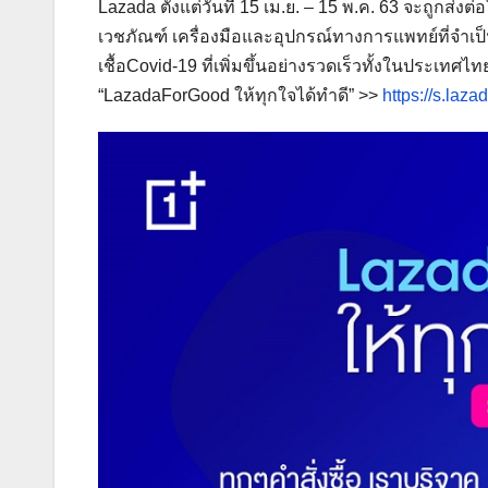
Lazada ตั้งแต่วันที่ 15 เม.ย. – 15 พ.ค. 63 จะถูกส่ง
เวชภัณฑ์ เครื่องมือและอุปกรณ์ทางการแพทย์ที่จำ
เชื้อCovid-19 ที่เพิ่มขึ้นอย่างรวดเร็วทั้งในประเทศไท
“LazadaForGood ให้ทุกใจได้ทำดี” >>
https://s.laz