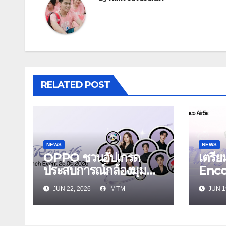
RELATED POST
NEWS
NEWS
OPPO ชวนอัปเกรด
เตรี
ประสบการณ์กล้องมุม
Enc
กว้างพิเศษ 50MP สมา
Air5
JUN 22, 2026
MTM
JUN 1
ร์ตโฟนเพื่อนซี้ เทรนดี้ทุ
Enco 
กช็อต ในงาน OPPO
รุ่นใ
Reno16 Series 5G
ระบบ