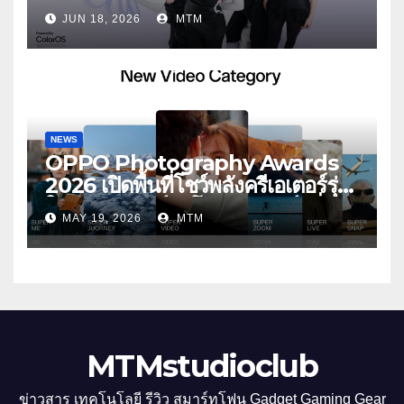
ประกาศ BABYMONSTER ใน
JUN 18, 2026
MTM
ฐานะ Reno Girls ชวนสัมผัส
ประสบการณ์ถ่ายภาพมุมกว้างพิเศษที่
อัปเกรดไปอีกขั้น กับ 4 สี 4 เทรนดี้
สไตล์สุดป๊อป
NEWS
OPPO Photography Awards
2026 เปิดพื้นที่โชว์พลังครีเอเตอร์รุ่น
ใหม่ รับเทรนด์วิดีโอคอนเทนต์ เพิ่ม
MAY 19, 2026
MTM
หมวด “Super Video” ครั้งแรก
MTMstudioclub
ข่าวสาร เทคโนโลยี รีวิว สมาร์ทโฟน Gadget Gaming Gear