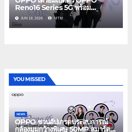
OPPO เตรียมเปิดตัว OPPO
Reno16 Series 5G พร้อม
ประกาศ BABYMONSTER ใน
JUN 18, 2026
MTM
ฐานะ Reno Girls ชวนสัมผัส
ประสบการณ์ถ่ายภาพมุมกว้างพิเศษที่
อัปเกรดไปอีกขั้น กับ 4 สี 4 เทรนดี้
สไตล์สุดป๊อป
YOU MISSED
NEWS
OPPO ชวนอัปเกรดประสบการณ์
กล้องมุมกว้างพิเศษ 50MP สมาร์ต