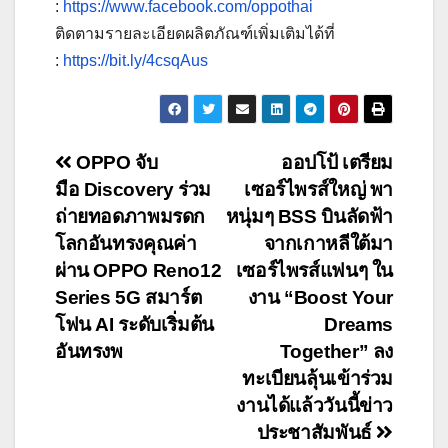
:
https://www.facebook.com/oppothai
ติดตามรายละเอียดผลิตภัณฑ์เพิ่มเติมได้ที่
:
https://bit.ly/4csqAus
Post
OPPO จับ
ออปโป้ เตรียม
มือ Discovery ร่วม
เซอร์ไพรส์ใหญ่ พา
navigation
ถ่ายทอดภาพมรดก
หนุ่มๆ BSS บินลัดฟ้า
โลกอันทรงคุณค่า
จากเกาหลีใต้มา
ผ่าน OPPO Reno12
เซอร์ไพรส์แฟนๆ ใน
Series 5G สมาร์ต
งาน “Boost Your
โฟน AI ระดับเริ่มต้น
Dreams
อันทรงพ
Together” ลง
ทะเบียนลุ้นเข้าร่วม
งานได้แล้ววันนี้ข่าว
ประชาสัมพันธ์