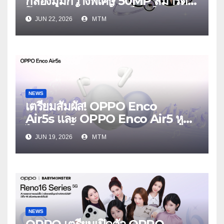
กล้องมุมกว้างพิเศษ 50MP สมาร์ต
โฟนเพื่อนซี้ เทรนดี้ทุกช็อต ใน
JUN 22, 2026
MTM
งาน OPPO Reno16 Series 5G
Launch Event 25 มิถุนายนนี้
NEWS
เตรียมสัมผัส! OPPO Enco
Air5s และ OPPO Enco Air5 หูฟัง
ไร้สายรุ่นใหม่ล่าสุด มาพร้อมระบบ
JUN 19, 2026
MTM
ตัดเสียงรบกวน เบาสบายเหมือนไม่ได้
ใส่
NEWS