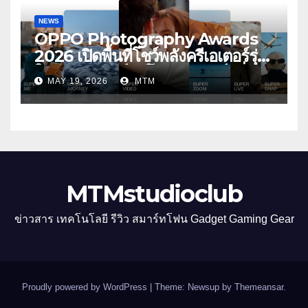
NEWS
OPPO Photography Awards
2026 เปิดพื้นที่โชว์พลังครีเอเตอร์รุ่น
ใหม่ รับเทรนด์วิดีโอคอนเทนต์ เพิ่ม
MAY 19, 2026
MTM
หมวด “Super Video” ครั้งแรก
MTMstudioclub
ข่าวสาร เทคโนโลยี รีวิว สมาร์ทโฟน Gadget Gaming Gear
Proudly powered by WordPress
|
Theme: Newsup by
Themeansar
.