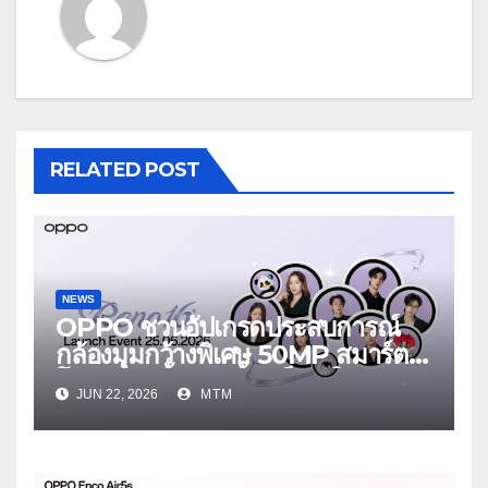
RELATED POST
NEWS
OPPO ชวนอัปเกรดประสบการณ์
กล้องมุมกว้างพิเศษ 50MP สมาร์ต
โฟนเพื่อนซี้ เทรนดี้ทุกช็อต ใน
JUN 22, 2026
MTM
งาน OPPO Reno16 Series 5G
Launch Event 25 มิถุนายนนี้