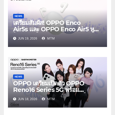
NEWS
เตรียมสัมผัส! OPPO Enco
Air5s และ OPPO Enco Air5 หูฟัง
ไร้สายรุ่นใหม่ล่าสุด มาพร้อมระบบ
JUN 19, 2026
MTM
ตัดเสียงรบกวน เบาสบายเหมือนไม่ได้
ใส่
NEWS
OPPO เตรียมเปิดตัว OPPO
Reno16 Series 5G พร้อม
ประกาศ BABYMONSTER ใน
JUN 18, 2026
MTM
ฐานะ Reno Girls ชวนสัมผัส
ประสบการณ์ถ่ายภาพมุมกว้างพิเศษที่