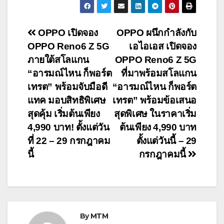
Post
OPPO เปิดจอง
OPPO ผนึกกำลังกับ
OPPO Reno6 Z 5G
เอไอเอส เปิดจอง
navigation
ภายใต้สโลแกน
OPPO Reno6 Z 5G
“อารมณ์ไหน ก็พอร์ต
ที่มาพร้อมสโลแกน
เทรต” พร้อมจับมือดี
“อารมณ์ไหน ก็พอร์ต
แทค มอบสิทธิพิเศษ
เทรต” พร้อมข้อเสนอ
สุดคุ้ม เริ่มต้นเพียง
สุดพิเศษ ในราคาเริ่ม
4,990 บาท! ตั้งแต่วัน
ต้นเพียง 4,990 บาท
ที่ 22 – 29 กรกฎาคม
ตั้งแต่วันนี้ – 29
นี้
กรกฎาคมนี้
By
MTM