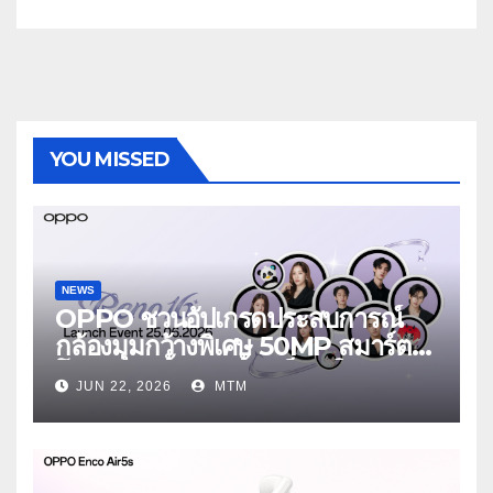
อัปเกรดไปอีกขั้น กับ 4 สี 4 เทรนดี้
สไตล์สุดป๊อป
YOU MISSED
NEWS
OPPO ชวนอัปเกรดประสบการณ์
กล้องมุมกว้างพิเศษ 50MP สมาร์ต
โฟนเพื่อนซี้ เทรนดี้ทุกช็อต ใน
JUN 22, 2026
MTM
งาน OPPO Reno16 Series 5G
Launch Event 25 มิถุนายนนี้