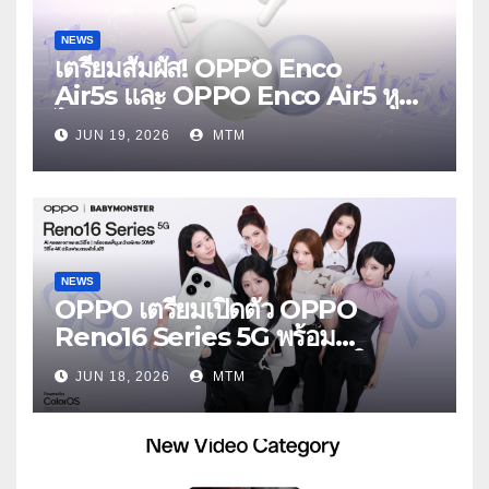
NEWS
เตรียมสัมผัส! OPPO Enco
Air5s และ OPPO Enco Air5 หูฟัง
ไร้สายรุ่นใหม่ล่าสุด มาพร้อมระบบ
JUN 19, 2026
MTM
ตัดเสียงรบกวน เบาสบายเหมือนไม่ได้
ใส่
NEWS
OPPO เตรียมเปิดตัว OPPO
Reno16 Series 5G พร้อม
ประกาศ BABYMONSTER ใน
JUN 18, 2026
MTM
ฐานะ Reno Girls ชวนสัมผัส
ประสบการณ์ถ่ายภาพมุมกว้างพิเศษที่
อัปเกรดไปอีกขั้น กับ 4 สี 4 เทรนดี้
สไตล์สุดป๊อป