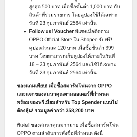
สูงสุด 500 บาท เมื่อซื้อขั้นต่ำ 1,000 บาท กับ
สินค้าที่ร่วมรายการ โดยคูปองใช้ได้เฉพาะ
วันที่ 23 กุมภาพันธ์ 2564 เท่านั้น
Follow us! Voucher
พิเศษเมื่อติดตาม
OPPO Official Store ใน Shopee รับฟรี!
คูปองส่วนลด 120 บาท เมื่อซื้อขั้นต่ำ 399
บาท โดยสามารถเก็บคูปองได้ภายในวันที่
18 – 23 กุมภาพันธ์ 2564 และใช้ได้เฉพาะ
วันที่ 23 กุมภาพันธ์ 2564 เท่านั้น
ของแถมเพียบ
! เมื่อซื้อสมาร์ทโฟนจาก OPPO
และ
แจกของสมนาคุณตามออเดอร์ที่กำหนด
พร้อมของพรีเมี่ยมสำหรับ
Top Spender แบบไม่
ต้องลุ้น! รวมมูลค่ากว่า 358,200 บาท
พิเศษ
!
ของสมนาคุณมากมาย เมื่อซื้อสมาร์ทโฟน
OPPO ตามลำดับการสั่งซื้อที่กำหนด ดังนี้