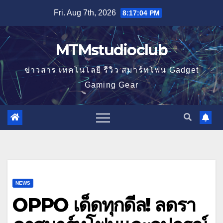
Skip
Fri. Aug 7th, 2026
8:17:05 PM
to
content
MTMstudioclub
ข่าวสาร เทคโนโลยี รีวิว สมาร์ทโฟน Gadget
Gaming Gear
NEWS
OPPO เด็ดทุกดีล! ลดรา