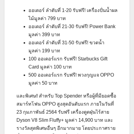
ออเดอร์ ลำดับที่ 1-20 รับฟรี! เครื่องปั่นน้ำผล
ไม้มูลค่า 799 บาท
ออเดอร์ ลำดับที่ 21-30 รับฟรี! Power Bank
มูลค่า 399 บาท
ออเดอร์ ลำดับที่ 31-50 รับฟรี! ขวดน้ำ
มูลค่า 199 บาท
100 ออเดอร์แรก รับฟรี! Starbucks Gift
Card มูลค่า 100 บาท
500 ออเดอร์แรก รับฟรี! พวงกุญแจ OPPO
มูลค่า 50 บาท
และพิเศษ
!
สำหรับ Top Spender
หรือผู้ที่มียอดซื้อ
สมาร์ทโฟน OPPO
สูงสุดอันดับแรก ภายในวันที่
23 กุมภาพันธ์ 2564 รับฟรี เครื่องดูดฝุ่นไร้สาย
Dyson V8 Slim Fluffy+
มูลค่า 14,900 บาท และ
รางวัลสุดพิเศษอื่นๆ อีกมากมาย โดยประกาศราย