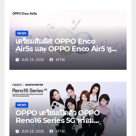
NEWS
เตรียมสัมผัส! OPPO Enco
Air5s และ OPPO Enco Air5 หูฟัง
ไร้สายรุ่นใหม่ล่าสุด มาพร้อมระบบ
JUN 19, 2026
MTM
ตัดเสียงรบกวน เบาสบายเหมือนไม่ได้
ใส่
NEWS
OPPO เตรียมเปิดตัว OPPO
Reno16 Series 5G พร้อม
ประกาศ BABYMONSTER ใน
JUN 18, 2026
MTM
ฐานะ Reno Girls ชวนสัมผัส