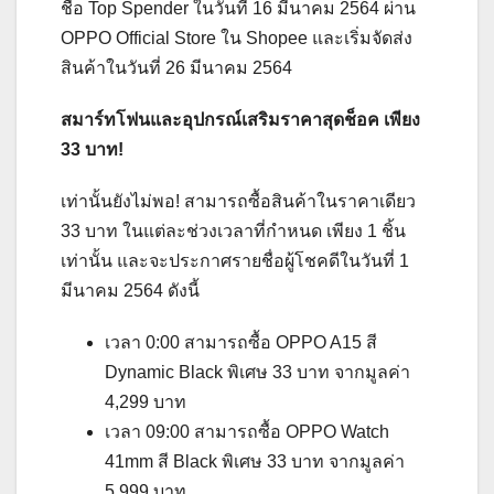
ชื่อ Top
Spender
ในวันที่ 16 มีนาคม
2564 ผ่าน
OPPO Official Store ใน
Shopee และเริ่มจัดส่ง
สินค้าในวันที่ 26 มีนาคม
2564
สมาร์ทโฟนและอุปกรณ์เสริมราคาสุดช็อค เพียง
33 บาท!
เท่านั้นยังไม่พอ! สามารถซื้อสินค้าในราคาเดียว
33 บาท ในแต่ละช่วงเวลาที่กำหนด เพียง 1 ชิ้น
เท่านั้น และจะประกาศรายชื่อผู้โชคดีในวันที่ 1
มีนาคม
2564 ดังนี้
เวลา 0:00 สามารถซื้อ OPPO A15 สี
Dynamic Black พิเศษ 33 บาท จากมูลค่า
4,299 บาท
เวลา 09:00 สามารถซื้อ OPPO Watch
41mm สี Black พิเศษ 33 บาท จากมูลค่า
5,999 บาท