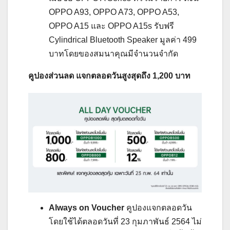
OPPO A93, OPPO A73, OPPO A53,
OPPO A15 และ
OPPO A15s รับฟรี
Cylindrical Bluetooth Speaker มูลค่า
499
บาทโดยของสมนาคุณมีจำนวนจำกัด
คูปองส่วนลด แจกตลอดวันสูงสุดถึง
1,200 บาท
Always on Voucher
คูปองแจกตลอดวัน
โดยใช้ได้ตลอดวันที่ 23 กุมภาพันธ์ 2564 ไม่