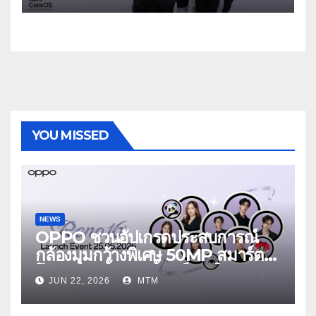
ประสบการณ์ถ่ายภาพมุมกว้างพิเศษที่
อัปเกรดไปอีกขั้น กับ 4 สี 4 เทรนดี้
สไตล์สุดป๊อป
YOU MISSED
NEWS
OPPO ชวนอัปเกรดประสบการณ์
กล้องมุมกว้างพิเศษ 50MP สมาร์ต
โฟนเพื่อนซี้ เทรนดี้ทุกช็อต ใน
JUN 22, 2026
MTM
งาน OPPO Reno16 Series 5G
Launch Event 25 มิถุนายนนี้