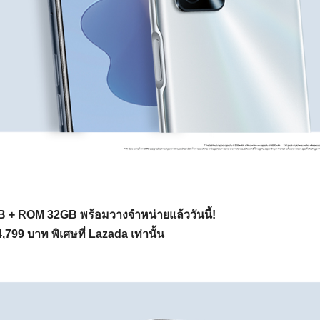
B + ROM
32
GB พร้อมวางจำหน่ายแล้ววันนี้!
,799 บาท พิเศษที่ Lazada เท่านั้น