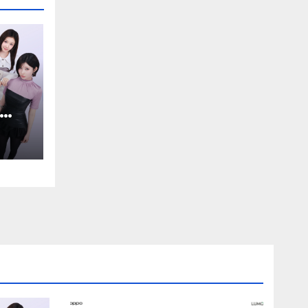
NST
พมุม
ไป
นดี้