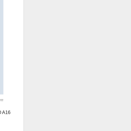
O A16