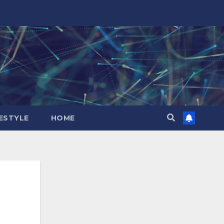
FESTYLE
HOME