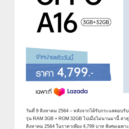
วันที่ 9 สิงหาคม 2564 – หลังจากได้รับกระแสตอบรั
รุ่น RAM 3GB + ROM 32GB ไปเมื่อไม่นานมานี้ ล่าส
สิงหาคม 2564 ในราคาเพียง 4,799 บาท พิเศษเฉพาะช