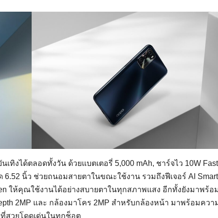
ิงได้ตลอดทั้งวัน ด้วยแบตเตอรี่ 5,000 mAh, ชาร์จไว 10W Fast
 6.52 นิ้ว ช่วยถนอมสายตาในขณะใช้งาน รวมถึงฟีเจอร์ AI Smart
een ให้คุณใช้งานได้อย่างสบายตาในทุกสภาพแสง อีกทั้งยังมาพร้อม
 depth 2MP และ กล้องมาโคร 2MP สำหรับกล้องหน้า มาพร้อมควา
่ที่สวยโดดเด่นในทุกช็อต