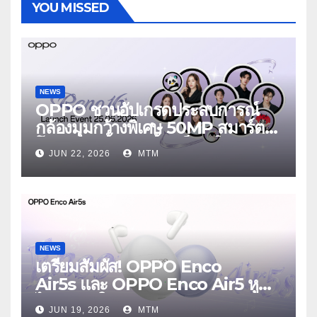
YOU MISSED
NEWS
OPPO ชวนอัปเกรดประสบการณ์
กล้องมุมกว้างพิเศษ 50MP สมาร์ต
โฟนเพื่อนซี้ เทรนดี้ทุกช็อต ใน
JUN 22, 2026
MTM
งาน OPPO Reno16 Series 5G
Launch Event 25 มิถุนายนนี้
NEWS
เตรียมสัมผัส! OPPO Enco
Air5s และ OPPO Enco Air5 หูฟัง
ไร้สายรุ่นใหม่ล่าสุด มาพร้อมระบบ
JUN 19, 2026
MTM