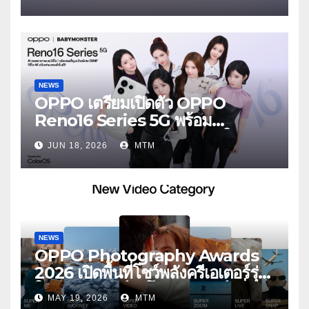
ตัดเสียงรบกวน เบาสบายเหมือนไม่ได้
ใส่
NEWS
OPPO เตรียมเปิดตัว OPPO
Reno16 Series 5G พร้อม
ประกาศ BABYMONSTER ใน
JUN 18, 2026
MTM
ฐานะ Reno Girls ชวนสัมผัส
ประสบการณ์ถ่ายภาพมุมกว้างพิเศษที่
อัปเกรดไปอีกขั้น กับ 4 สี 4 เทรนดี้
สไตล์สุดป๊อป
NEWS
OPPO Photography Awards
2026 เปิดพื้นที่โชว์พลังครีเอเตอร์รุ่น
ใหม่ รับเทรนด์วิดีโอคอนเทนต์ เพิ่ม
MAY 19, 2026
MTM
หมวด “Super Video” ครั้งแรก