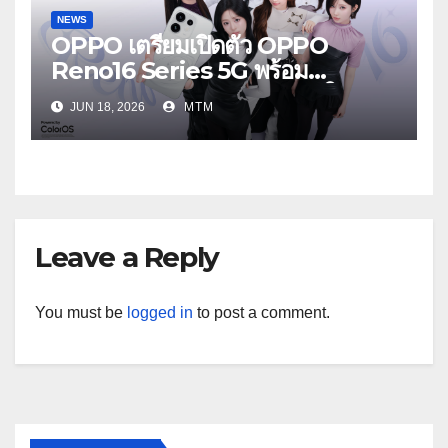
NEWS
OPPO เตรียมเปิดตัว OPPO
Reno16 Series 5G พร้อม
ประกาศ BABYMONSTER ใน
JUN 18, 2026
MTM
ฐานะ Reno Girls ชวนสัมผัส
ประสบการณ์ถ่ายภาพมุมกว้างพิเศษที่
อัปเกรดไปอีกขั้น กับ 4 สี 4 เทรนดี้
สไตล์สุดป๊อป
Leave a Reply
You must be
logged in
to post a comment.