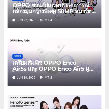
OPPO ชวนอัปเกรดประสบการณ์
กล้องมุมกว้างพิเศษ 50MP สมาร์ต
โฟนเพื่อนซี้ เทรนดี้ทุกช็อต ใน
JUN 22, 2026
MTM
งาน OPPO Reno16 Series 5G
Launch Event 25 มิถุนายนนี้
NEWS
เตรียมสัมผัส! OPPO Enco
Air5s และ OPPO Enco Air5 หูฟัง
ไร้สายรุ่นใหม่ล่าสุด มาพร้อมระบบ
JUN 19, 2026
MTM
ตัดเสียงรบกวน เบาสบายเหมือนไม่ได้
ใส่