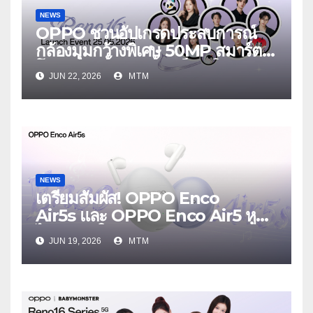
NEWS
OPPO ชวนอัปเกรดประสบการณ์
กล้องมุมกว้างพิเศษ 50MP สมาร์ต
โฟนเพื่อนซี้ เทรนดี้ทุกช็อต ใน
JUN 22, 2026
MTM
งาน OPPO Reno16 Series 5G
Launch Event 25 มิถุนายนนี้
NEWS
เตรียมสัมผัส! OPPO Enco
Air5s และ OPPO Enco Air5 หูฟัง
ไร้สายรุ่นใหม่ล่าสุด มาพร้อมระบบ
JUN 19, 2026
MTM
ตัดเสียงรบกวน เบาสบายเหมือนไม่ได้
ใส่