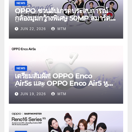
NEWS
OPPO ชวนอัปเกรดประสบการณ์
กล้องมุมกว้างพิเศษ 50MP สมาร์ต
โฟนเพื่อนซี้ เทรนดี้ทุกช็อต ใน
JUN 22, 2026
MTM
งาน OPPO Reno16 Series 5G
Launch Event 25 มิถุนายนนี้
NEWS
เตรียมสัมผัส! OPPO Enco
Air5s และ OPPO Enco Air5 หูฟัง
ไร้สายรุ่นใหม่ล่าสุด มาพร้อมระบบ
JUN 19, 2026
MTM
ตัดเสียงรบกวน เบาสบายเหมือนไม่ได้
ใส่