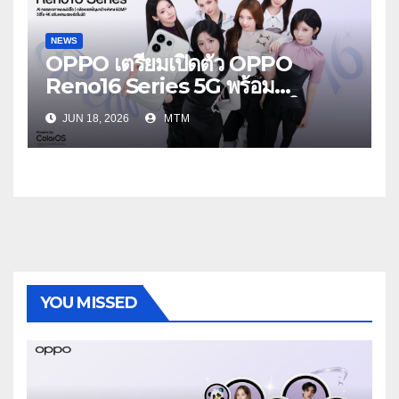
NEWS
OPPO เตรียมเปิดตัว OPPO
Reno16 Series 5G พร้อม
ประกาศ BABYMONSTER ใน
JUN 18, 2026
MTM
ฐานะ Reno Girls ชวนสัมผัส
ประสบการณ์ถ่ายภาพมุมกว้างพิเศษที่
อัปเกรดไปอีกขั้น กับ 4 สี 4 เทรนดี้
สไตล์สุดป๊อป
YOU MISSED