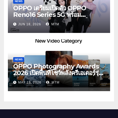
NEWS
OPPO เตรียมเปิดตัว OPPO
Reno16 Series 5G พร้อม
ประกาศ BABYMONSTER ใน
JUN 18, 2026
MTM
ฐานะ Reno Girls ชวนสัมผัส
ประสบการณ์ถ่ายภาพมุมกว้างพิเศษที่
อัปเกรดไปอีกขั้น กับ 4 สี 4 เทรนดี้
สไตล์สุดป๊อป
NEWS
OPPO Photography Awards
2026 เปิดพื้นที่โชว์พลังครีเอเตอร์รุ่น
ใหม่ รับเทรนด์วิดีโอคอนเทนต์ เพิ่ม
MAY 19, 2026
MTM
หมวด “Super Video” ครั้งแรก