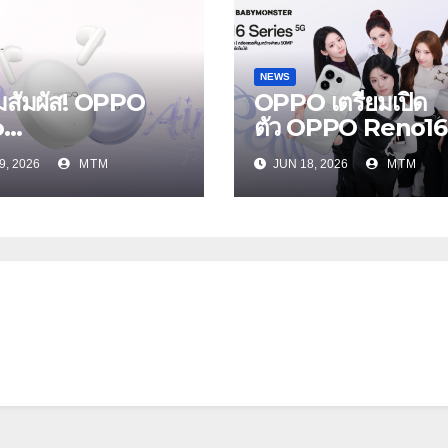
NEWS
ยมสัมผัส! OPPO
OPPO เตรียมเปิด
o
ตัว OPPO Reno16
s และ OPPO
Series 5G พร้อม
9, 2026
MTM
JUN 18, 2026
MTM
Air5 หูฟังไร้สาย
ประกาศ BABYMO
หม่ล่าสุด มาพร้อม
ER ในฐานะ Reno
ตัดเสียงรบกวน เบา
Girls ชวนสัมผัส
หมือนไม่ได้ใส่
ประสบการณ์ถ่ายภา
กว้างพิเศษที่อัปเกรด
อีกขั้น กับ 4 สี 4 เทร
สไตล์สุดป๊อป