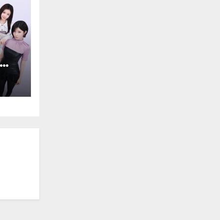
NST
พมุม
ไป
นดี้