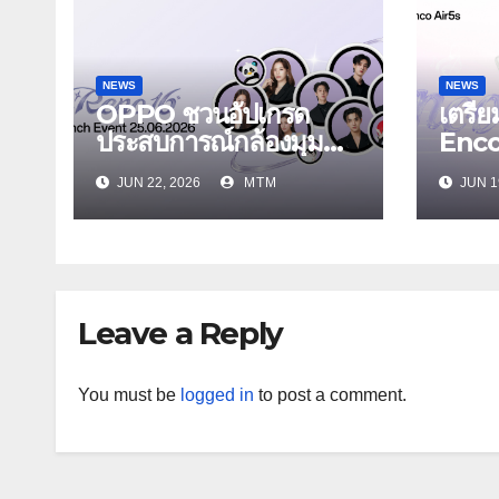
NEWS
NEWS
OPPO ชวนอัปเกรด
เตรี
ประสบการณ์กล้องมุม
Enc
กว้างพิเศษ 50MP สมา
Air5
JUN 22, 2026
MTM
JUN 1
ร์ตโฟนเพื่อนซี้ เทรนดี้ทุ
Enco 
กช็อต ในงาน OPPO
รุ่นใ
Reno16 Series 5G
ระบบ
Launch Event 25
สบายเ
มิถุนายนนี้
Leave a Reply
You must be
logged in
to post a comment.