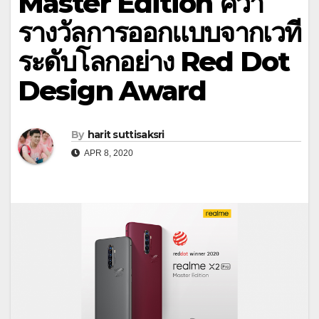
Master Edition คว้า
รางวัลการออกแบบจากเวที
ระดับโลกอย่าง Red Dot
Design Award
By
harit suttisaksri
APR 8, 2020