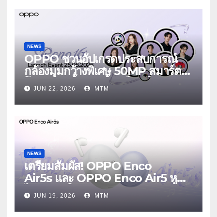
NEWS
OPPO ชวนอัปเกรดประสบการณ์
กล้องมุมกว้างพิเศษ 50MP สมาร์ต
โฟนเพื่อนซี้ เทรนดี้ทุกช็อต ใน
JUN 22, 2026
MTM
งาน OPPO Reno16 Series 5G
Launch Event 25 มิถุนายนนี้
NEWS
เตรียมสัมผัส! OPPO Enco
Air5s และ OPPO Enco Air5 หูฟัง
ไร้สายรุ่นใหม่ล่าสุด มาพร้อมระบบ
JUN 19, 2026
MTM
ตัดเสียงรบกวน เบาสบายเหมือนไม่ได้
ใส่