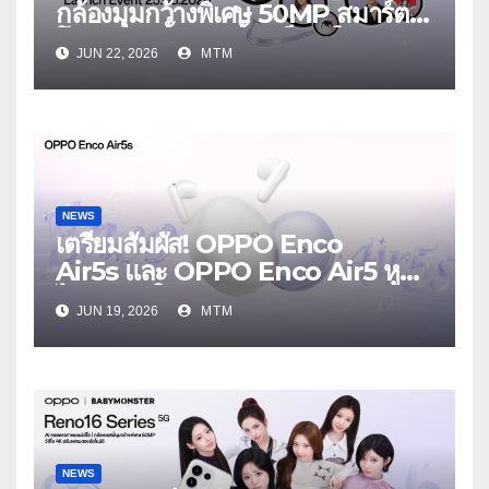
กล้องมุมกว้างพิเศษ 50MP สมาร์ต
โฟนเพื่อนซี้ เทรนดี้ทุกช็อต ใน
JUN 22, 2026
MTM
งาน OPPO Reno16 Series 5G
Launch Event 25 มิถุนายนนี้
NEWS
เตรียมสัมผัส! OPPO Enco
Air5s และ OPPO Enco Air5 หูฟัง
ไร้สายรุ่นใหม่ล่าสุด มาพร้อมระบบ
JUN 19, 2026
MTM
ตัดเสียงรบกวน เบาสบายเหมือนไม่ได้
ใส่
NEWS