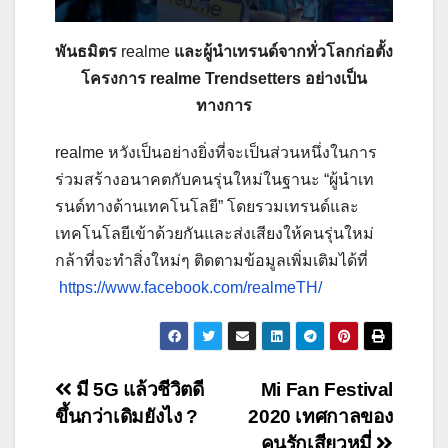
พันธมิตร
realme
และผู้นำเทรนด์จากทั่วโลกก่อตั้ง
โครงการ
realme Trendsetters
อย่างเป็น
ทางการ
realme หวังเป็นอย่างยิ่งที่จะเป็นส่วนหนึ่งในการ
ร่วมสร้างอนาคตกับคนรุ่นใหม่ในฐานะ “ผู้นำเท
รนด์ทางด้านเทคโนโลยี” โดยรวมเทรนด์และ
เทคโนโลยีเข้าด้วยกันและส่งเสียงให้คนรุ่นใหม่
กล้าที่จะทำสิ่งใหม่ๆ ติดตามข้อมูลเพิ่มเติมได้ที่
https://www.facebook.com/realmeTH/
Post
มี 5G แล้วชีวิตดี
Mi Fan Festival
ขึ้นกว่าเดิมยังไง ?
2020 เทศกาลของ
navigation
คนรักเสียวหมี่