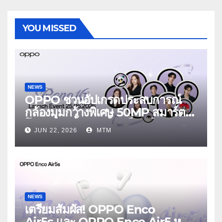
YOU MISSED
NEWS
OPPO ชวนอัปเกรดประสบการณ์
กล้องมุมกว้างพิเศษ 50MP สมาร์ต
โฟนเพื่อนซี้ เทรนดี้ทุกช็อต ใน
JUN 22, 2026
MTM
งาน OPPO Reno16 Series 5G
Launch Event 25 มิถุนายนนี้
NEWS
เตรียมสัมผัส! OPPO Enco
Air5s และ OPPO Enco Air5 หูฟัง