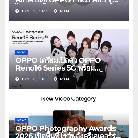
ไร้สายรุ่นใหม่ล่าสุด มาพร้อมระบบ
JUN 19, 2026
MTM
ตัดเสียงรบกวน เบาสบายเหมือนไม่ได้
ใส่
NEWS
OPPO เตรียมเปิดตัว OPPO
Reno16 Series 5G พร้อม
ประกาศ BABYMONSTER ใน
JUN 18, 2026
MTM
ฐานะ Reno Girls ชวนสัมผัส
ประสบการณ์ถ่ายภาพมุมกว้างพิเศษที่
อัปเกรดไปอีกขั้น กับ 4 สี 4 เทรนดี้
สไตล์สุดป๊อป
NEWS
OPPO Photography Awards
2026 เปิดพื้นที่โชว์พลังครีเอเตอร์รุ่น