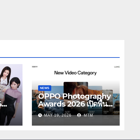
NEWS
OPPO Photography
6
Awards 2026 เปิดพื้นที่
โชว์พลังครีเอเตอร์รุ่น
MAY 19, 2026
MTM
ONST
ใหม่ รับเทรนด์วิดีโอคอน
Girls
เทนต์ เพิ่มหมวด “Super
รณ์
Video” ครั้งแรก