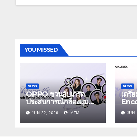
YOU MISSED
NEWS
NEWS
OPPO ชวนอัปเกรด
เตรี
ประสบการณ์กล้องมุม
Enc
กว้างพิเศษ 50MP สมา
Air5
JUN 22, 2026
MTM
JUN 
ร์ตโฟนเพื่อนซี้ เทรนดี้ทุ
Enco 
กช็อต ในงาน OPPO
รุ่นใ
Reno16 Series 5G
ระบบ