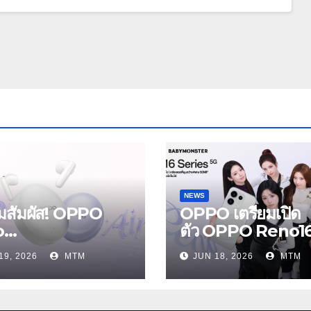
NEWS
ยมสัมผัส! OPPO
OPPO เตรียมเปิด
o
ตัว OPPO Reno1
s และ OPPO
Series 5G พร้อม
19, 2026
MTM
JUN 18, 2026
MTM
Air5 หูฟังไร้สาย
ประกาศ BABYM
หม่ล่าสุด มาพร้อม
ER ในฐานะ Reno 
ตัดเสียงรบกวน เบา
ชวนสัมผัสประสบกา