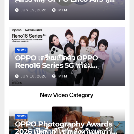
ไร้สายรุ่นใหม่ล่าสุด มาพร้อมระบบ
JUN 19, 2026
MTM
ตัดเสียงรบกวน เบาสบายเหมือนไม่ได้
ใส่
NEWS
OPPO เตรียมเปิดตัว OPPO
Reno16 Series 5G พร้อม
ประกาศ BABYMONSTER ใน
JUN 18, 2026
MTM
ฐานะ Reno Girls ชวนสัมผัส
ประสบการณ์ถ่ายภาพมุมกว้างพิเศษที่
อัปเกรดไปอีกขั้น กับ 4 สี 4 เทรนดี้
สไตล์สุดป๊อป
NEWS
OPPO Photography Awards
2026 เปิดพื้นที่โชว์พลังครีเอเตอร์รุ่น