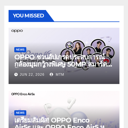
YOU MISSED
NEWS
OPPO ชวนอัปเกรดประสบการณ์
กล้องมุมกว้างพิเศษ 50MP สมาร์ต
โฟนเพื่อนซี้ เทรนดี้ทุกช็อต ใน
JUN 22, 2026
MTM
งาน OPPO Reno16 Series 5G
Launch Event 25 มิถุนายนนี้
NEWS
เตรียมสัมผัส! OPPO Enco
Air5s และ OPPO Enco Air5 หูฟัง