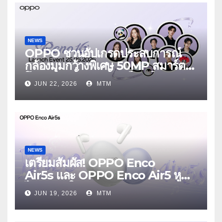
NEWS
OPPO ชวนอัปเกรดประสบการณ์
กล้องมุมกว้างพิเศษ 50MP สมาร์ต
โฟนเพื่อนซี้ เทรนดี้ทุกช็อต ใน
JUN 22, 2026
MTM
งาน OPPO Reno16 Series 5G
Launch Event 25 มิถุนายนนี้
NEWS
เตรียมสัมผัส! OPPO Enco
Air5s และ OPPO Enco Air5 หูฟัง
ไร้สายรุ่นใหม่ล่าสุด มาพร้อมระบบ
JUN 19, 2026
MTM
ตัดเสียงรบกวน เบาสบายเหมือนไม่ได้
ใส่