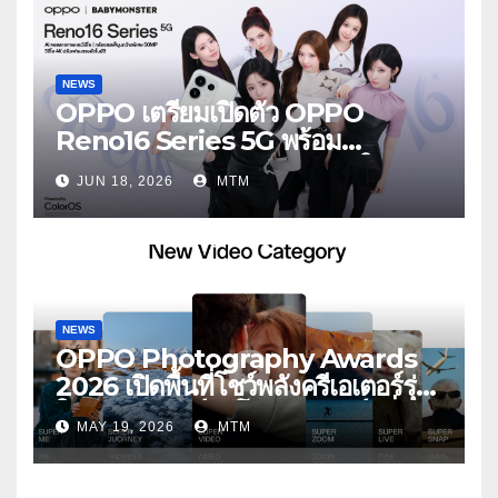
NEWS
OPPO เตรียมเปิดตัว OPPO
Reno16 Series 5G พร้อม
ประกาศ BABYMONSTER ใน
JUN 18, 2026
MTM
ฐานะ Reno Girls ชวนสัมผัส
ประสบการณ์ถ่ายภาพมุมกว้างพิเศษที่
อัปเกรดไปอีกขั้น กับ 4 สี 4 เทรนดี้
สไตล์สุดป๊อป
NEWS
OPPO Photography Awards
2026 เปิดพื้นที่โชว์พลังครีเอเตอร์รุ่น
ใหม่ รับเทรนด์วิดีโอคอนเทนต์ เพิ่ม
MAY 19, 2026
MTM
หมวด “Super Video” ครั้งแรก