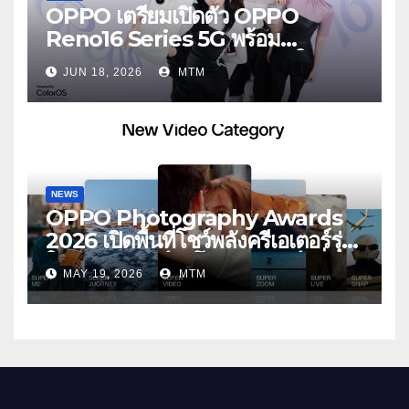
OPPO เตรียมเปิดตัว OPPO
Reno16 Series 5G พร้อม
ประกาศ BABYMONSTER ใน
JUN 18, 2026
MTM
ฐานะ Reno Girls ชวนสัมผัส
ประสบการณ์ถ่ายภาพมุมกว้างพิเศษที่
อัปเกรดไปอีกขั้น กับ 4 สี 4 เทรนดี้
สไตล์สุดป๊อป
NEWS
OPPO Photography Awards
2026 เปิดพื้นที่โชว์พลังครีเอเตอร์รุ่น
ใหม่ รับเทรนด์วิดีโอคอนเทนต์ เพิ่ม
MAY 19, 2026
MTM
หมวด “Super Video” ครั้งแรก