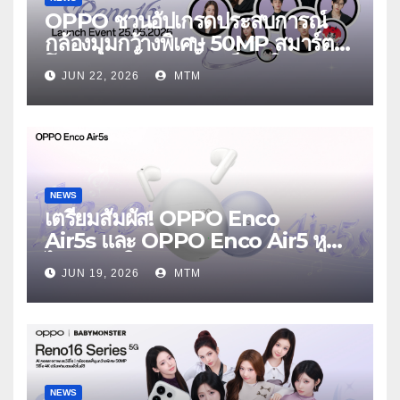
OPPO ชวนอัปเกรดประสบการณ์
กล้องมุมกว้างพิเศษ 50MP สมาร์ต
โฟนเพื่อนซี้ เทรนดี้ทุกช็อต ใน
JUN 22, 2026
MTM
งาน OPPO Reno16 Series 5G
Launch Event 25 มิถุนายนนี้
NEWS
เตรียมสัมผัส! OPPO Enco
Air5s และ OPPO Enco Air5 หูฟัง
ไร้สายรุ่นใหม่ล่าสุด มาพร้อมระบบ
JUN 19, 2026
MTM
ตัดเสียงรบกวน เบาสบายเหมือนไม่ได้
ใส่
NEWS