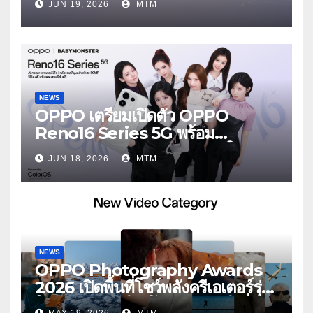
JUN 19, 2026
MTM
ตัดเสียงรบกวน เบาสบายเหมือนไม่ได้
ใส่
NEWS
OPPO เตรียมเปิดตัว OPPO
Reno16 Series 5G พร้อม
ประกาศ BABYMONSTER ใน
JUN 18, 2026
MTM
ฐานะ Reno Girls ชวนสัมผัส
ประสบการณ์ถ่ายภาพมุมกว้างพิเศษที่
อัปเกรดไปอีกขั้น กับ 4 สี 4 เทรนดี้
สไตล์สุดป๊อป
NEWS
OPPO Photography Awards
2026 เปิดพื้นที่โชว์พลังครีเอเตอร์รุ่น
ใหม่ รับเทรนด์วิดีโอคอนเทนต์ เพิ่ม