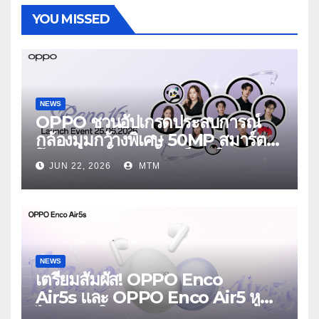
YOU MISSED
NEWS
OPPO ชวนอัปเกรดประสบการณ์
กล้องมุมกว้างพิเศษ 50MP สมาร์ต
โฟนเพื่อนซี้ เทรนดี้ทุกช็อต ใน
JUN 22, 2026
MTM
งาน OPPO Reno16 Series 5G
Launch Event 25 มิถุนายนนี้
NEWS
เตรียมสัมผัส! OPPO Enco
Air5s และ OPPO Enco Air5 หูฟัง
ไร้สายรุ่นใหม่ล่าสุด มาพร้อมระบบ