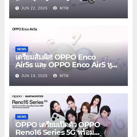
โฟนเพื่อนซี้ เทรนดี้ทุกช็อต ใน
JUN 22, 2026
MTM
งาน OPPO Reno16 Series 5G
Launch Event 25 มิถุนายนนี้
NEWS
เตรียมสัมผัส! OPPO Enco
Air5s และ OPPO Enco Air5 หูฟัง
ไร้สายรุ่นใหม่ล่าสุด มาพร้อมระบบ
JUN 19, 2026
MTM
ตัดเสียงรบกวน เบาสบายเหมือนไม่ได้
ใส่
NEWS
OPPO เตรียมเปิดตัว OPPO
Reno16 Series 5G พร้อม