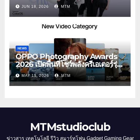
ประกาศ BABYMONSTER ใน
JUN 18, 2026
MTM
ฐานะ Reno Girls ชวนสัมผัส
ประสบการณ์ถ่ายภาพมุมกว้างพิเศษที่
อัปเกรดไปอีกขั้น กับ 4 สี 4 เทรนดี้
สไตล์สุดป๊อป
NEWS
OPPO Photography Awards
2026 เปิดพื้นที่โชว์พลังครีเอเตอร์รุ่น
ใหม่ รับเทรนด์วิดีโอคอนเทนต์ เพิ่ม
MAY 19, 2026
MTM
หมวด “Super Video” ครั้งแรก
MTMstudioclub
ข่าวสาร เทคโนโลยี รีวิว สมาร์ทโฟน Gadget Gaming Gear