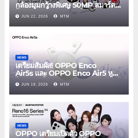
กล้องมุมกว้างพิเศษ 50MP สมาร์ต
โฟนเพื่อนซี้ เทรนดี้ทุกช็อต ใน
JUN 22, 2026
MTM
งาน OPPO Reno16 Series 5G
Launch Event 25 มิถุนายนนี้
NEWS
เตรียมสัมผัส! OPPO Enco
Air5s และ OPPO Enco Air5 หูฟัง
ไร้สายรุ่นใหม่ล่าสุด มาพร้อมระบบ
JUN 19, 2026
MTM
ตัดเสียงรบกวน เบาสบายเหมือนไม่ได้
ใส่
NEWS
OPPO เตรียมเปิดตัว OPPO