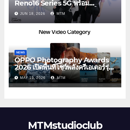
Reno16 Series 5G พร้อม
ประกาศ BABYMONSTER ใน
JUN 18, 2026
MTM
ฐานะ Reno Girls ชวนสัมผัส
ประสบการณ์ถ่ายภาพมุมกว้างพิเศษที่
อัปเกรดไปอีกขั้น กับ 4 สี 4 เทรนดี้
สไตล์สุดป๊อป
NEWS
OPPO Photography Awards
2026 เปิดพื้นที่โชว์พลังครีเอเตอร์รุ่น
ใหม่ รับเทรนด์วิดีโอคอนเทนต์ เพิ่ม
MAY 19, 2026
MTM
หมวด “Super Video” ครั้งแรก
MTMstudioclub