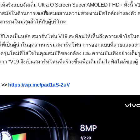
จริงแบบจัดเต็ม Ultra O Screen Super AMOLED FHD+ ทั้งนี้ V1
ำสมัยในด้านการเซลฟี่ผสมผสานความสวยงามมีสไตล์อย่างลงตัว 
กรรมใหม่สุดล้ำให้กับผู้บริโภค
ผู้บริโภคเป็นหลัก สมาร์ทโฟน V19 สะท้อนให้เห็นถึงความเข้าใจใน
ลฟี่ที่เป็นผู้นำในอุตสาหกรรมสมาร์ทโฟน การออกแบบที่สวยและสง่
โภครุ่นใหม่ที่ใส่ใจในคุณสมบัติของกล้อง และความบันเทิงอย่างเต็มร
่าว “V19 จึงเป็นสมาร์ทโฟนที่สร้างขึ้นเพื่อเติมเต็มไลฟ์สไตล์ของผู้
ว >>
https://wp.me/pad1aS-2uV