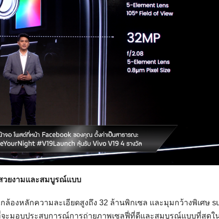
ี่สวยงามและสมบูรณ์แบบ
กล้องหลักความละเอียดสูงถึง 32 ล้านพิกเซล และมุมกว้างพิเศษ s
ี่จะมอบประสบการณ์การถ่ายภาพเซลฟี่ที่ดีและสมบูรณ์แบบที่สุดใ