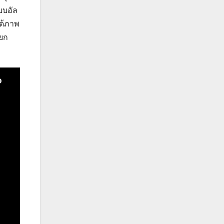
บบอัล
ได้ภาพ
อยก