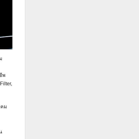
ุม
ชีพ
ilter,
ามคม
น