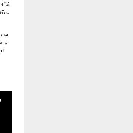
9 ได้
พร้อม
ความ
างาม
ูป