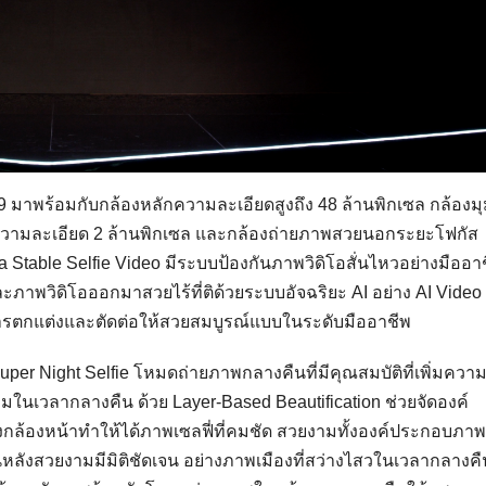
9 มาพร้อมกับกล้องหลักความละเอียดสูงถึง 48 ล้านพิกเซล กล้องม
ครความละเอียด 2 ล้านพิกเซล และกล้องถ่ายภาพสวยนอกระยะโฟกัส
Stable Selfie Video มีระบบป้องกันภาพวิดิโอสั่นไหวอย่างมืออา
ละภาพวิดิโอออกมาสวยไร้ที่ติด้วยระบบอัจฉริยะ AI อย่าง AI Video F
รการตกแต่งและตัดต่อให้สวยสมบูรณ์แบบในระดับมืออาชีพ
per Night Selfie โหมดถ่ายภาพกลางคืนที่มีคุณสมบัติที่เพิ่มคว
งามในเวลากลางคืน ด้วย Layer-Based Beautification ช่วยจัดองค์
กล้องหน้าทำให้ได้ภาพเซลฟี่ที่คมชัด สวยงามทั้งองค์ประกอบภาพ
หลังสวยงามมีมิติชัดเจน อย่างภาพเมืองที่สว่างไสวในเวลากลางคื