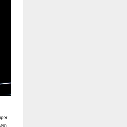
uper
นทุก