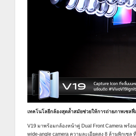
เทคโนโลยีกล้องสุดล้ำสมัยช่วยให้การถ่ายภาพเซลฟ
V19 มาพร้อมกล้องหน้าคู่ Dual Front Camera พร้อม
wide-angle camera ความละเอียดสูง 8 ล้านพิกเซล ท