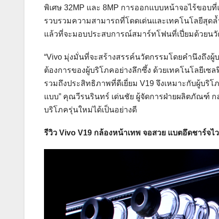
พิเศษ 32MP และ 8MP การออกแบบหน้าจอไร้ขอบที่แท้
รวบรวมความสามารถที่โดดเด่นและเทคโนโลยีสุดล้
แล้วที่จะมอบประสบการณ์สมาร์ทโฟนที่เปี่ยมด้วยนวัต
“Vivo มุ่งมั่นที่จะสร้างสรรค์นวัตกรรมโดยคำนึงถึง
ต้องการของผู้บริโภคอย่างลึกซึ้ง ด้วยเทคโนโลยีเซ
รวมถึงประสิทธิภาพที่ดีเยี่ยม V19 จึงเหมาะกับผู้บริ
แบบ” คุณวีรนรินทร์ เด่นชัย ผู้จัดการฝ่ายผลิตภัณฑ์ กล
บริโภครุ่นใหม่ได้เป็นอย่างดี
รีวิว Vivo V19 กล้องหน้าเทพ จอสวย แบตอึดชาร์จไ