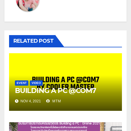
RELATED POST
EVENT
VIDEO
BUILDING A PC @COM7
NOV 4, 2021
MTM