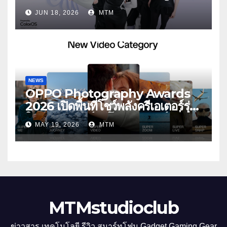
ประกาศ BABYMONSTER ใน
JUN 18, 2026
MTM
ฐานะ Reno Girls ชวนสัมผัส
ประสบการณ์ถ่ายภาพมุมกว้างพิเศษที่
อัปเกรดไปอีกขั้น กับ 4 สี 4 เทรนดี้
สไตล์สุดป๊อป
NEWS
OPPO Photography Awards
2026 เปิดพื้นที่โชว์พลังครีเอเตอร์รุ่น
ใหม่ รับเทรนด์วิดีโอคอนเทนต์ เพิ่ม
MAY 19, 2026
MTM
หมวด “Super Video” ครั้งแรก
MTMstudioclub
ข่าวสาร เทคโนโลยี รีวิว สมาร์ทโฟน Gadget Gaming Gear