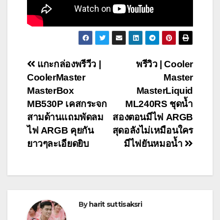
Post
แกะกล่องพรีวีว |
พรีวิว | Cooler
CoolerMaster
Master
navigation
MasterBox
MasterLiquid
MB530P เคสกระจก
ML240RS ชุดน้ำ
สามด้านเเถมพัดลม
สองตอนมีไฟ ARGB
ไฟ ARGB คุยกัน
สุดอลังไม่เหมือนใคร
ยาวๆละเอียดยิบ
มีไฟยันหมอน้ำ
By
harit suttisaksri