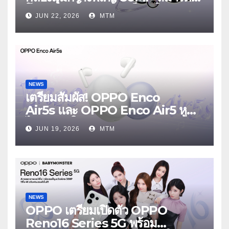
โฟนเพื่อนซี้ เทรนดี้ทุกช็อต ใน
JUN 22, 2026
MTM
งาน OPPO Reno16 Series 5G
Launch Event 25 มิถุนายนนี้
NEWS
เตรียมสัมผัส! OPPO Enco
Air5s และ OPPO Enco Air5 หูฟัง
ไร้สายรุ่นใหม่ล่าสุด มาพร้อมระบบ
JUN 19, 2026
MTM
ตัดเสียงรบกวน เบาสบายเหมือนไม่ได้
ใส่
NEWS
OPPO เตรียมเปิดตัว OPPO
Reno16 Series 5G พร้อม