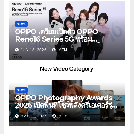
NEWS
OPPO เตรียมเปิดตัว OPPO
Reno16 Series 5G พร้อม
ประกาศ BABYMONSTER ใน
JUN 18, 2026
MTM
ฐานะ Reno Girls ชวนสัมผัส
ประสบการณ์ถ่ายภาพมุมกว้างพิเศษที่
อัปเกรดไปอีกขั้น กับ 4 สี 4 เทรนดี้
สไตล์สุดป๊อป
NEWS
OPPO Photography Awards
2026 เปิดพื้นที่โชว์พลังครีเอเตอร์รุ่น
ใหม่ รับเทรนด์วิดีโอคอนเทนต์ เพิ่ม
MAY 19, 2026
MTM
หมวด “Super Video” ครั้งแรก