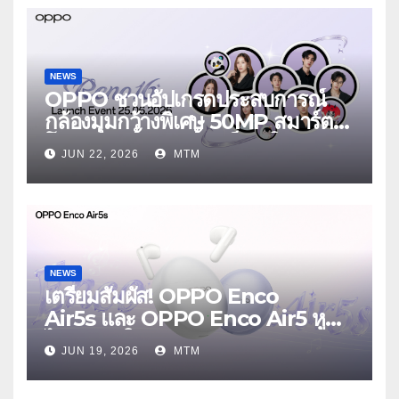
NEWS
OPPO ชวนอัปเกรดประสบการณ์
กล้องมุมกว้างพิเศษ 50MP สมาร์ต
โฟนเพื่อนซี้ เทรนดี้ทุกช็อต ใน
JUN 22, 2026
MTM
งาน OPPO Reno16 Series 5G
Launch Event 25 มิถุนายนนี้
NEWS
เตรียมสัมผัส! OPPO Enco
Air5s และ OPPO Enco Air5 หูฟัง
ไร้สายรุ่นใหม่ล่าสุด มาพร้อมระบบ
JUN 19, 2026
MTM
ตัดเสียงรบกวน เบาสบายเหมือนไม่ได้
ใส่