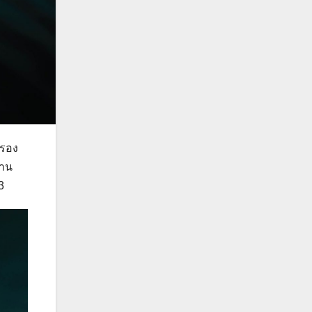
ครอง
งาน
3