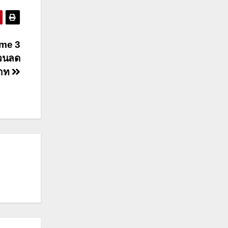
lme 3
่วนลด
บาท