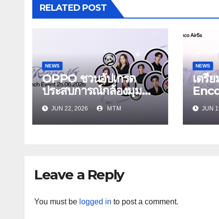
RELATED POST
NEWS
NEWS
OPPO ชวนอัปเกรด
เตรี
ประสบการณ์กล้องมุม
Enc
กว้างพิเศษ 50MP สมา
Air5
JUN 22, 2026
MTM
JUN 1
ร์ตโฟนเพื่อนซี้ เทรนดี้ทุ
Enco 
กช็อต ในงาน OPPO
รุ่นใ
Reno16 Series 5G
ระบบ
Launch Event 25
สบายเ
มิถุนายนนี้
Leave a Reply
You must be
logged in
to post a comment.