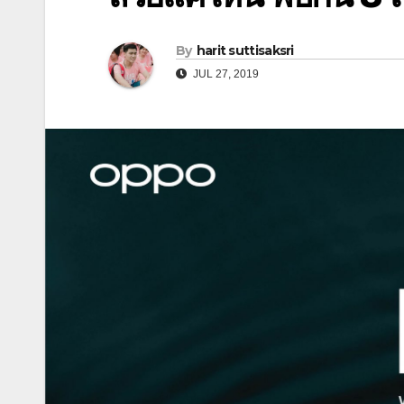
By
harit suttisaksri
JUL 27, 2019