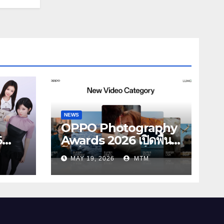
NEWS
OPPO Photography
6
Awards 2026 เปิดพื้นที่
โชว์พลังครีเอเตอร์รุ่น
MAY 19, 2026
MTM
ONST
ใหม่ รับเทรนด์วิดีโอคอน
Girls
เทนต์ เพิ่มหมวด “Super
รณ์
Video” ครั้งแรก
ษที่