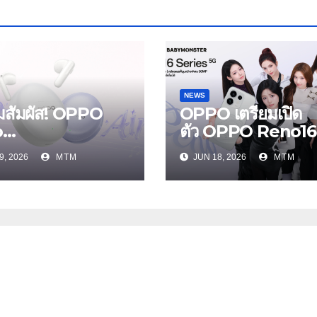
NEWS
ยมสัมผัส! OPPO
OPPO เตรียมเปิด
o
ตัว OPPO Reno16
s และ OPPO
Series 5G พร้อม
9, 2026
MTM
JUN 18, 2026
MTM
Air5 หูฟังไร้สาย
ประกาศ BABYMO
หม่ล่าสุด มาพร้อม
ER ในฐานะ Reno
ตัดเสียงรบกวน เบา
Girls ชวนสัมผัส
หมือนไม่ได้ใส่
ประสบการณ์ถ่ายภา
กว้างพิเศษที่อัปเกรด
อีกขั้น กับ 4 สี 4 เทร
สไตล์สุดป๊อป