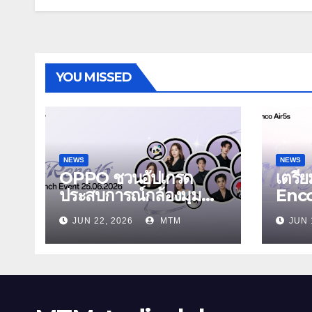
YOU MISSED
NEWS
NEWS
OPPO ชวนอัปเกรด
เตรี
ประสบการณ์กล้องมุม
Enc
กว้างพิเศษ 50MP สมา
Air5
JUN 22, 2026
MTM
JUN 
ร์ตโฟนเพื่อนซี้ เทรนดี้ทุ
Enco 
กช็อต ในงาน OPPO
รุ่นใ
Reno16 Series 5G
ระบบ
Launch Event 25
สบายเ
มิถุนายนนี้