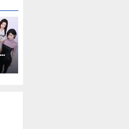
NST
พมุม
ไป
นดี้