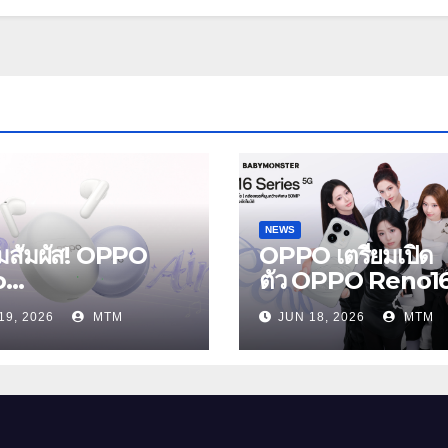
NEWS
ยมสัมผัส! OPPO
OPPO เตรียมเปิด
o
ตัว OPPO Reno1
s และ OPPO
Series 5G พร้อม
19, 2026
MTM
JUN 18, 2026
MTM
Air5 หูฟังไร้สาย
ประกาศ BABYM
หม่ล่าสุด มาพร้อม
ER ในฐานะ Reno 
ตัดเสียงรบกวน เบา
ชวนสัมผัสประสบกา
หมือนไม่ได้ใส่
ถ่ายภาพมุมกว้างพิเศ
อัปเกรดไปอีกขั้น