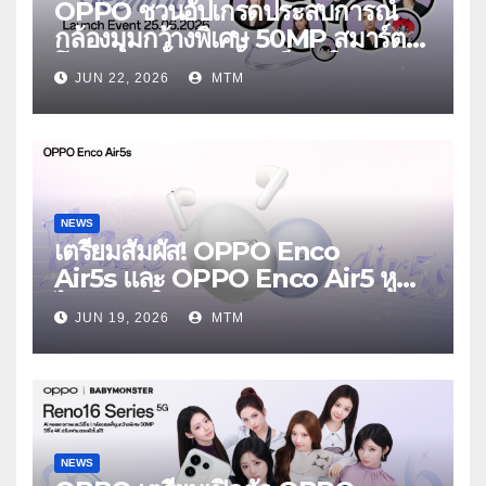
OPPO ชวนอัปเกรดประสบการณ์
กล้องมุมกว้างพิเศษ 50MP สมาร์ต
โฟนเพื่อนซี้ เทรนดี้ทุกช็อต ใน
JUN 22, 2026
MTM
งาน OPPO Reno16 Series 5G
Launch Event 25 มิถุนายนนี้
NEWS
เตรียมสัมผัส! OPPO Enco
Air5s และ OPPO Enco Air5 หูฟัง
ไร้สายรุ่นใหม่ล่าสุด มาพร้อมระบบ
JUN 19, 2026
MTM
ตัดเสียงรบกวน เบาสบายเหมือนไม่ได้
ใส่
NEWS