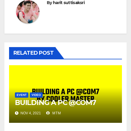
By
harit suttisaksri
RELATED POST
EVENT
VIDEO
BUILDING A PC @COM7
NOV 4, 2021
MTM