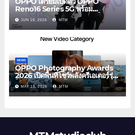
OPPO เตรียมเปิดตัว OPPO
Reno16 Series 5G พร้อม
ประกาศ BABYMONSTER ใน
JUN 18, 2026
MTM
ฐานะ Reno Girls ชวนสัมผัส
ประสบการณ์ถ่ายภาพมุมกว้างพิเศษที่
อัปเกรดไปอีกขั้น กับ 4 สี 4 เทรนดี้
สไตล์สุดป๊อป
NEWS
OPPO Photography Awards
2026 เปิดพื้นที่โชว์พลังครีเอเตอร์รุ่น
ใหม่ รับเทรนด์วิดีโอคอนเทนต์ เพิ่ม
MAY 19, 2026
MTM
หมวด “Super Video” ครั้งแรก