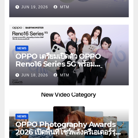
ไร้สายรุ่นใหม่ล่าสุด มาพร้อมระบบ
JUN 19, 2026
MTM
ตัดเสียงรบกวน เบาสบายเหมือนไม่ได้
ใส่
NEWS
OPPO เตรียมเปิดตัว OPPO
Reno16 Series 5G พร้อม
ประกาศ BABYMONSTER ใน
JUN 18, 2026
MTM
ฐานะ Reno Girls ชวนสัมผัส
ประสบการณ์ถ่ายภาพมุมกว้างพิเศษที่
อัปเกรดไปอีกขั้น กับ 4 สี 4 เทรนดี้
สไตล์สุดป๊อป
NEWS
OPPO Photography Awards
2026 เปิดพื้นที่โชว์พลังครีเอเตอร์รุ่น