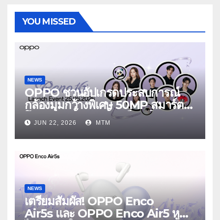
YOU MISSED
NEWS
OPPO ชวนอัปเกรดประสบการณ์
กล้องมุมกว้างพิเศษ 50MP สมาร์ต
โฟนเพื่อนซี้ เทรนดี้ทุกช็อต ใน
JUN 22, 2026
MTM
งาน OPPO Reno16 Series 5G
Launch Event 25 มิถุนายนนี้
NEWS
เตรียมสัมผัส! OPPO Enco
Air5s และ OPPO Enco Air5 หูฟัง