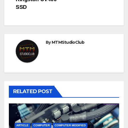
navigation
SSD
By
MTMStudioClub
RELATED POST
ARTICLE
COMPUTER
COMPUTER MODIFIED