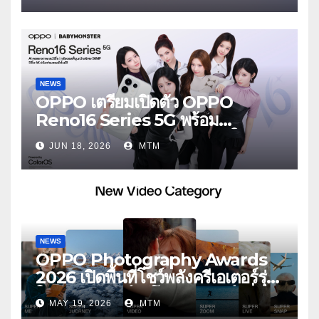
ใส่
NEWS
OPPO เตรียมเปิดตัว OPPO
Reno16 Series 5G พร้อม
ประกาศ BABYMONSTER ใน
JUN 18, 2026
MTM
ฐานะ Reno Girls ชวนสัมผัส
ประสบการณ์ถ่ายภาพมุมกว้างพิเศษที่
อัปเกรดไปอีกขั้น กับ 4 สี 4 เทรนดี้
สไตล์สุดป๊อป
NEWS
OPPO Photography Awards
2026 เปิดพื้นที่โชว์พลังครีเอเตอร์รุ่น
ใหม่ รับเทรนด์วิดีโอคอนเทนต์ เพิ่ม
MAY 19, 2026
MTM
หมวด “Super Video” ครั้งแรก