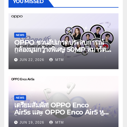
YOU MISSED
NEWS
OPPO ชวนอัปเกรดประสบการณ์
กล้องมุมกว้างพิเศษ 50MP สมาร์ต
โฟนเพื่อนซี้ เทรนดี้ทุกช็อต ใน
JUN 22, 2026
MTM
งาน OPPO Reno16 Series 5G
Launch Event 25 มิถุนายนนี้
NEWS
เตรียมสัมผัส! OPPO Enco
Air5s และ OPPO Enco Air5 หูฟัง
ไร้สายรุ่นใหม่ล่าสุด มาพร้อมระบบ
JUN 19, 2026
MTM
ตัดเสียงรบกวน เบาสบายเหมือนไม่ได้