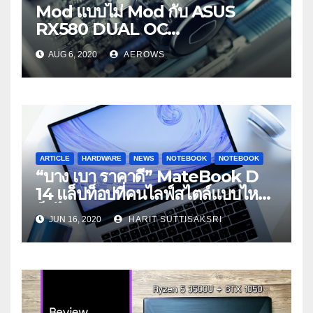
Mod แบบไม่ Mod กับ ASUS
RX580 DUAL OC
4GB+COOLER MASTER
AUG 6, 2020
AEROWS
ML120R RGB
ARTICLE
HARDWARE
NEWS
NOTEBOOK
NOTEBOOK
“บาง เบา ราคาดี” MateBook D
14 แล็ปท็อปที่คนไลฟ์สไตล์แบบไหน
ก็มีได้
JUN 16, 2020
HARIT SUTTISAKSRI