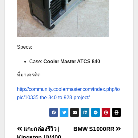
Specs:
Case:
Cooler Master ATCS 840
ที่มาเครดิต
http://community.coolermaster.com/index.php/to
pic/10335-the-840-to-928-project/
Post
แกะกล่องรีวิว |
BMW S1000RR
Kingston UV400