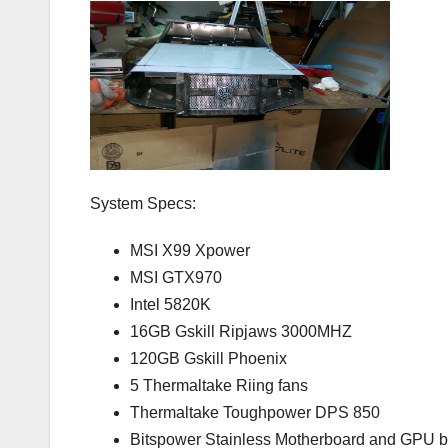
System Specs:
MSI X99 Xpower
MSI GTX970
Intel 5820K
16GB Gskill Ripjaws 3000MHZ
120GB Gskill Phoenix
5 Thermaltake Riing fans
Thermaltake Toughpower DPS 850
Bitspower Stainless Motherboard and GPU b