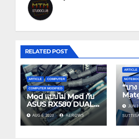
RELATED POST
ARTICLE
ARTICLE
COMPUTER
NOTEBO
“บาง 
COMPUTER MODIFIED
Mat
Mod แบบไม่ Mod กับ
แล็ปท
ASUS RX580 DUAL
JUN 1
แบบไห
OC 4GB+COOLER
AUG 6, 2020
AEROWS
SUTTIS
MASTER ML120R
RGB