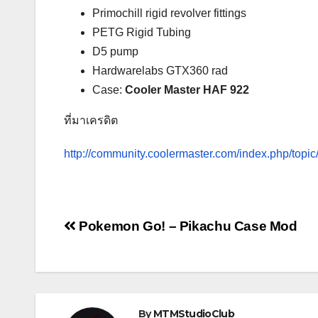
Primochill rigid revolver fittings
PETG Rigid Tubing
D5 pump
Hardwarelabs GTX360 rad
Case:
Cooler Master HAF 922
ที่มาเครดิต
http://community.coolermaster.com/index.php/topi
Post
Pokemon Go! – Pikachu Case Mod
navigation
By
MTMStudioClub