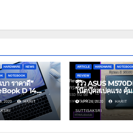
HARDWARE
NEWS
ARTICLE
HARDWARE
NOTEBOO
OK
NOTEBOOK
REVIEW
เบา ราคาดี”
รีวิว ASUS M570
eBook D 14
โน๊ตบุ๊คสเปคแรง คุ้ม
็อปที่คนไลฟ์สไตล์
ราคา ดีไซน์สวย
6, 2020
HARIT
APR 26, 2020
HARIT
นก็มีได้
AKSRI
SUTTISAKSRI