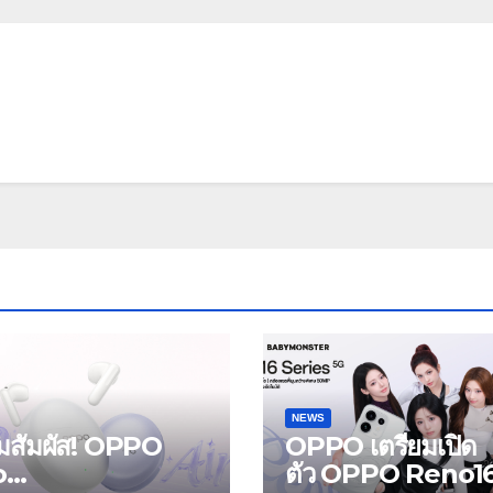
NEWS
ยมสัมผัส! OPPO
OPPO เตรียมเปิด
o
ตัว OPPO Reno1